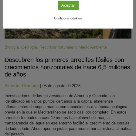
Aceptar
Configurar cookies
Biología
,
Geología
,
Recursos Naturales y Medio Ambiente
Descubren los primeros arrecifes fósiles con
crecimientos horizontales de hace 6,5 millones
de años
Almería
,
Granada
|
05 de agosto de 2026
Investigadores de las universidades de Almería y Granada han
identificado en varios puntos cercanos a la capital almeriense
afloramientos de origen marino correspondientes a la época geológica
previa en la que el Mediterráneo se secó casi por completo. En estos
arrecifes formados a casi 40 metros bajo el nivel del mar, la
transparencia del agua en ese entorno facilitó el crecimiento de corales
de lado a lado. Ahora aportan pistas para reconstruir la historia climática
del pasado.