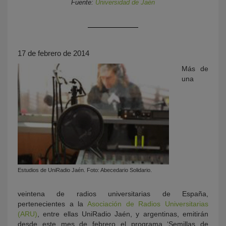
Fuente:
Universidad de Jaén
17 de febrero de 2014
Más de
una
KY
Estudios de UniRadio Jaén. Foto: Abecedario Solidario.
veintena de radios universitarias de España,
pertenecientes a la
Asociación de Radios Universitarias
(ARU)
, entre ellas UniRadio Jaén, y argentinas, emitirán
desde este mes de febrero el programa ‘Semillas de