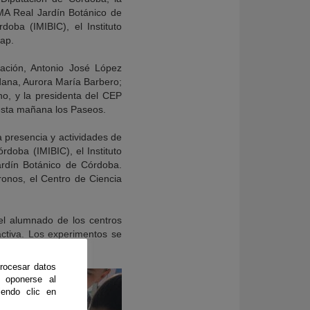
MA Real Jardín Botánico de
oba (IMIBIC), el Instituto
vap.
cación, Antonio José López
dana, Aurora María Barbero;
no, y la presidenta del CEP
 esta mañana los Paseos.
a presencia y actividades de
doba (IMIBIC), el Instituto
ardín Botánico de Córdoba.
ronos, el Centro de Ciencia
el alumnado de los centros
 activa. Los experimentos se
rocesar datos
 oponerse al
endo clic en