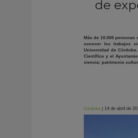
de expe
Más de 10.000 personas s
conocer los trabajos ci
Universidad de Córdoba.
Científica y el Ayuntam
ciencia: patrimonio cultu
KY
14 de abril de 2
Córdoba
|