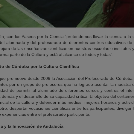
n, con los Paseos por la Ciencia “pretendemos llevar la ciencia a la c
del alumnado y del profesorado de diferentes centros educativos de 
jora de las enseñanzas científicas en nuestras escuelas e institutos 
orma parte de la Cultura y está al alcance de todos y todas”.
o de Córdoba por la Cultura Científica
que promueve desde 2006 la Asociación del Profesorado de Córdoba po
ntes por un grupo de profesores que ha logrado asentar la muestra e
alidad de permitir al alumnado de diferentes cursos y centros el int
s demás y el desarrollo de su capacidad crítica. El objetivo del certamen
ncial de la cultura y defender más medios, mejores horarios y activi
tro, despertar vocaciones científicas entre los participantes, divulgar 
e experiencias entre el profesorado participante.
ia y la Innovación de Andalucía