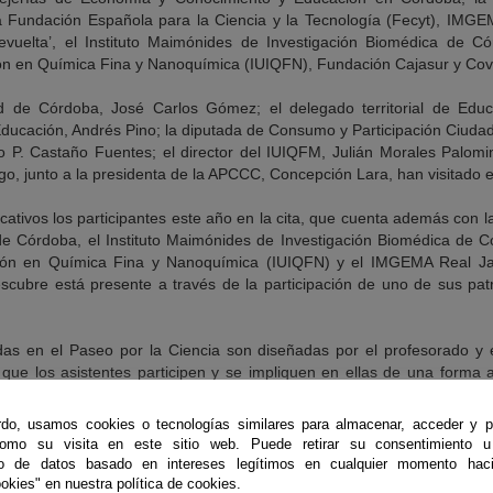
a Fundación Española para la Ciencia y la Tecnología (Fecyt), IMGE
vuelta’, el Instituto Maimónides de Investigación Biomédica de Córd
ción en Química Fina y Nanoquímica (IUIQFN), Fundación Cajasur y Co
ad de Córdoba, José Carlos Gómez; el delegado territorial de Edu
Educación, Andrés Pino; la diputada de Consumo y Participación Ciuda
sto P. Castaño Fuentes; el director del IUIQFM, Julián Morales Palomi
algo, junto a la presidenta de la APCCC, Concepción Lara, han visitado
cativos los participantes este año en la cita, que cuenta además con l
de Córdoba, el Instituto Maimónides de Investigación Biomédica de Cór
ación en Química Fina y Nanoquímica (IUIQFN) y el IMGEMA Real J
cubre está presente a través de la participación de uno de sus pat
das en el Paseo por la Ciencia son diseñadas por el profesorado y 
e que los asistentes participen y se impliquen en ellas de una forma
 de fichas en las que se explican sus bases teóricas y prácticas.
do, usamos cookies o tecnologías similares para almacenar, acceder y p
como su visita en este sitio web. Puede retirar su consentimiento u
to de datos basado en intereses legítimos en cualquier momento haci
okies" en nuestra política de cookies.