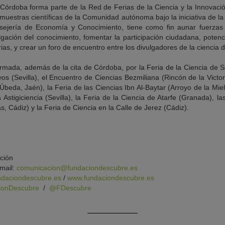
 Córdoba forma parte de la Red de Ferias de la Ciencia y la Innovació
 muestras científicas de la Comunidad autónoma bajo la iniciativa de 
sejería de Economía y Conocimiento, tiene como fin aunar fuerzas
vulgación del conocimiento, fomentar la participación ciudadana, potenc
rias, y crear un foro de encuentro entre los divulgadores de la ciencia 
rmada, además de la cita de Córdoba, por la Feria de la Ciencia de Sev
yos (Sevilla), el Encuentro de Ciencias Bezmiliana (Rincón de la Victo
beda, Jaén), la Feria de las Ciencias Ibn Al-Baytar (Arroyo de la Mi
a Astigiciencia (Sevilla), la Feria de la Ciencia de Atarfe (Granada), l
as, Cádiz) y la Feria de Ciencia en la Calle de Jerez (Cádiz).
ción
mail:
comunicacion@fundaciondescubre.es
undaciondescubre.es
/
www.fundaciondescubre.es
ionDescubre
/
@FDescubre