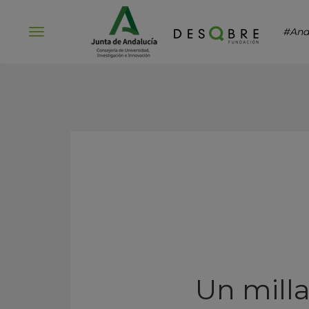
#And
Abrir
menú
Un milla