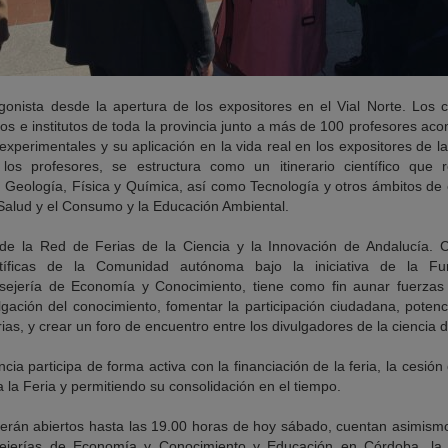
onista desde la apertura de los expositores en el Vial Norte. Los 
s e institutos de toda la provincia junto a más de 100 profesores ac
xperimentales y su aplicación en la vida real en los expositores de l
 los profesores, se estructura como un itinerario científico que 
, Geología, Física y Química, así como Tecnología y otros ámbitos de 
Salud y el Consumo y la Educación Ambiental.
e la Red de Ferias de la Ciencia y la Innovación de Andalucía. C
entíficas de la Comunidad autónoma bajo la iniciativa de la F
sejería de Economía y Conocimiento, tiene como fin aunar fuerzas
vulgación del conocimiento, fomentar la participación ciudadana, potenc
rias, y crear un foro de encuentro entre los divulgadores de la ciencia 
ia participa de forma activa con la financiación de la feria, la cesión
a la Feria y permitiendo su consolidación en el tiempo.
rán abiertos hasta las 19.00 horas de hoy sábado, cuentan asimismo 
ejerías de Economía y Conocimiento y Educación en Córdoba, la 