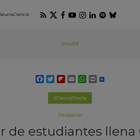
RSS
Twitter
Facebook
Youtube
Instagram
LinkedIn
Spotify
Blues
alucíaCiencia
VOLVER
#CienciaDirecta
Divulgación
r de estudiantes llen