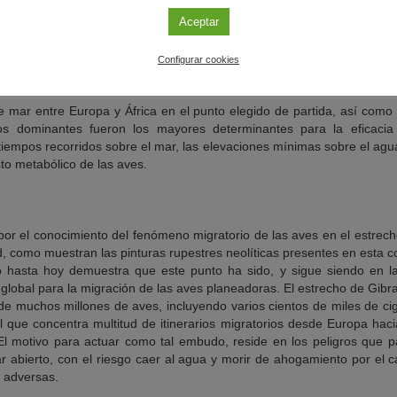
especto a los valores observados sobre tierra, indicando que las 
Aceptar
entes de los peligros de la travesía marina;
a individuo a ambos lados del estrecho pueden predecirse con alta p
Configurar cookies
ación de las cigüeñas conforme entran al Campo de Gibraltar camino de Á
de mar entre Europa y África en el punto elegido de partida, así como
s dominantes fueron los mayores determinantes para la eficacia 
 tiempos recorridos sobre el mar, las elevaciones mínimas sobre el agu
to metabólico de las aves.
por el conocimiento del fenómeno migratorio de las aves en el estrech
d, como muestran las pinturas rupestres neolíticas presentes en esta 
 hasta hoy demuestra que este punto ha sido, y sigue siendo en la 
global para la migración de las aves planeadoras. El estrecho de Gibra
 de muchos millones de aves, incluyendo varios cientos de miles de c
ue concentra multitud de itinerarios migratorios desde Europa hacia
El motivo para actuar como tal embudo, reside en los peligros que 
ar abierto, con el riesgo caer al agua y morir de ahogamiento por el
 adversas.