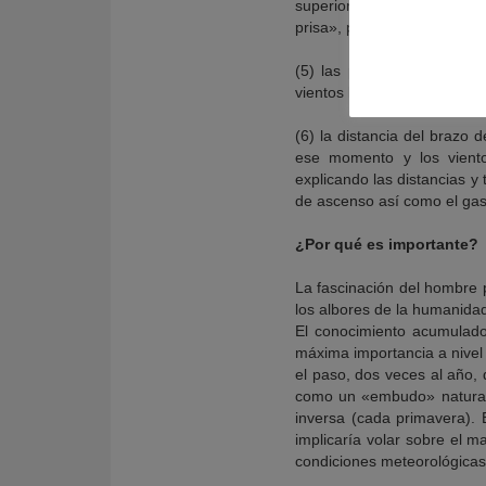
superiores sobre el mar r
prisa», posiblemente consci
(5) las posiciones de cad
vientos laterales y la ubic
(6) la distancia del brazo 
ese momento y los viento
explicando las distancias y
de ascenso así como el gas
¿Por qué es importante?
La fascinación del hombre 
los albores de la humanida
El conocimiento acumulado
máxima importancia a nivel 
el paso, dos veces al año,
como un «embudo» natural q
inversa (cada primavera). 
implicaría volar sobre el m
condiciones meteorológicas