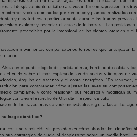
 la hipótesis de la barrera de agua, es decir, la idea de que l
era al desplazamiento difícil de atravesar. En contraposición, los tray
 mostraron vuelos dominados por remontes y planeos realizados con 
ndentes y muy tortuosas particularmente durante los tramos previos al
ecesitan explorar y negociar el cruce de la barrera. Las posicione
ltamente predecibles por la intensidad de los vientos laterales y el 
ostraron movimientos compensatorios terrestres que anticipasen la
ce marino.
 África en el punto elegido de partida al mar, la altitud de salida y lo
ia del vuelo sobre el mar, explicando las distancias y tiempos de vu
ocidades, ángulos de ascenso y el gasto energético. “En resumen, e
resolución para comprender cómo ajustan las aves su comportamient
medio cambiante, y cómo reasignan sus recursos y modifican su m
ógica como es el estrecho de Gibraltar”, especifica Julio
uación de las trayectorias de vuelo individuales registradas en las cig
 hallazgo científico?
ran con una resolución sin precedentes cómo abordan las cigüeñas bl
n sus estrategias de vuelo al desplazarse sobre un medio hostil, r