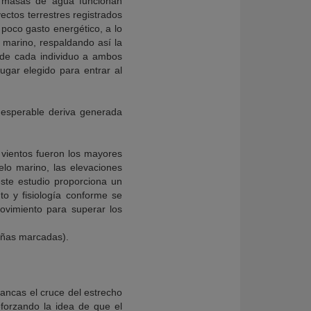
as masas de agua funcionan
ectos terrestres registrados
poco gasto energético, a lo
 marino, respaldando así la
s de cada individuo a ambos
lugar elegido para entrar al
 esperable deriva generada
s vientos fueron los mayores
elo marino, las elevaciones
ste estudio proporciona un
o y fisiología conforme se
ovimiento para superar los
üeñas marcadas).
ancas el cruce del estrecho
eforzando la idea de que el