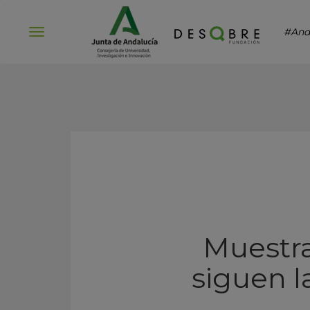
#And
Abrir
menú
Muestra
siguen l