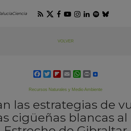
RSS
Twitter
Facebook
Youtube
Instagram
LinkedIn
Spotify
Blues
alucíaCiencia
VOLVER
Recursos Naturales y Medio Ambiente
n las estrategias de v
as cigüeñas blancas al 
Estrecho de Gibraltar