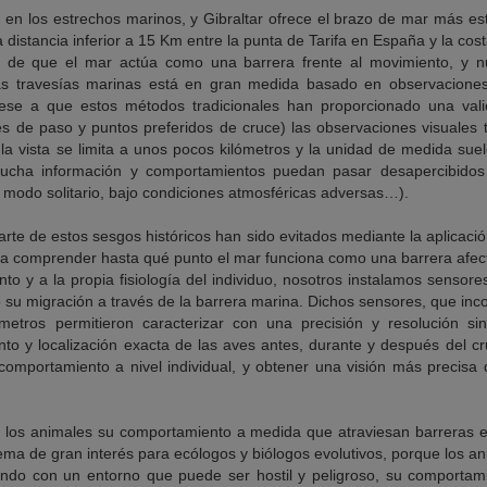
 en los estrechos marinos, y Gibraltar ofrece el brazo de mar más est
 distancia inferior a 15 Km entre la punta de Tarifa en España y la cos
 de que el mar actúa como una barrera frente al movimiento, y n
 las travesías marinas está en gran medida basado en observaciones
 Pese a que estos métodos tradicionales han proporcionado una vali
s de paso y puntos preferidos de cruce) las observaciones visuales t
la vista se limita a unos pocos kilómetros y la unidad de medida sue
mucha información y comportamientos puedan pasar desapercibidos 
e modo solitario, bajo condiciones atmosféricas adversas…).
arte de estos sesgos históricos han sido evitados mediante la aplicació
ra comprender hasta qué punto el mar funciona como una barrera afec
o y a la propia fisiología del individuo, nosotros instalamos sensor
 su migración a través de la barrera marina. Dichos sensores, que in
metros permitieron caracterizar con una precisión y resolución s
to y localización exacta de las aves antes, durante y después del cru
omportamiento a nivel individual, y obtener una visión más precisa 
los animales su comportamiento a medida que atraviesan barreras e
tema de gran interés para ecólogos y biólogos evolutivos, porque los a
ando con un entorno que puede ser hostil y peligroso, su comportami