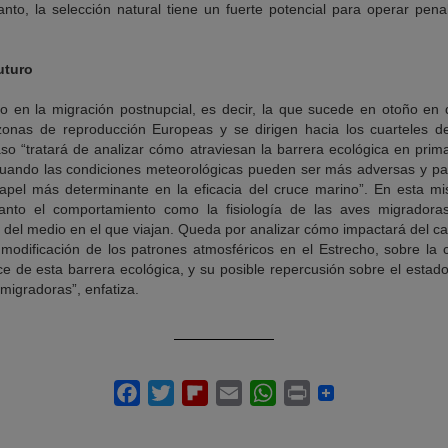
 tanto, la selección natural tiene un fuerte potencial para operar pen
uturo
o en la migración postnupcial, es decir, la que sucede en otoño en d
nas de reproducción Europeas y se dirigen hacia los cuarteles de
aso “tratará de analizar cómo atraviesan la barrera ecológica en pri
 cuando las condiciones meteorológicas pueden ser más adversas y par
apel más determinante en la eficacia del cruce marino”. En esta mi
tanto el comportamiento como la fisiología de las aves migradora
 del medio en el que viajan. Queda por analizar cómo impactará del c
 modificación de los patrones atmosféricos en el Estrecho, sobre la
e de esta barrera ecológica, y su posible repercusión sobre el estad
migradoras”, enfatiza.