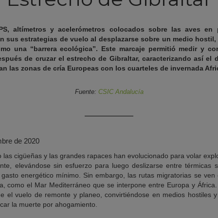
S, altímetros y acelerómetros colocados sobre las aves en 
sus estrategias de vuelo al desplazarse sobre un medio hostil, 
omo una “barrera ecológica”. Este marcaje permitió medir y com
spués de cruzar el estrecho de Gibraltar, caracterizando así el
n las zonas de cría Europeas con los cuarteles de invernada Afr
Fuente:
CSIC Andalucía
mbre de 2020
las cigüeñas y las grandes rapaces han evolucionado para volar explo
nte, elevándose sin esfuerzo para luego deslizarse entre térmicas s
gasto energético mínimo. Sin embargo, las rutas migratorias se ven
 como el Mar Mediterráneo que se interpone entre Europa y África. 
e el vuelo de remonte y planeo, convirtiéndose en medios hostiles y p
car la muerte por ahogamiento.