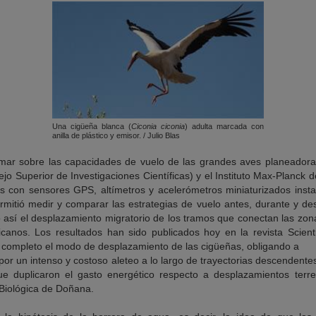
Una cigüeña blanca (
Ciconia ciconia
) adulta marcada con
anilla de plástico y emisor. / Julio Blas
 mar sobre las capacidades de vuelo de las grandes aves planeadoras,
o Superior de Investigaciones Científicas) y el Instituto Max-Planck
s con sensores GPS, altímetros y acelerómetros miniaturizados insta
rmitió medir y comparar las estrategias de vuelo antes, durante y de
o así el desplazamiento migratorio de los tramos que conectan las zo
icanos. Los resultados han sido publicados hoy en la revista Scienti
 completo el modo de desplazamiento de las cigüeñas, obligando a
or un intenso y costoso aleteo a lo largo de trayectorias descendent
e duplicaron el gasto energético respecto a desplazamientos terres
 Biológica de Doñana.