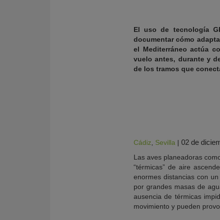
El uso de tecnología GP
documentar cómo adaptan 
el Mediterráneo actúa c
vuelo antes, durante y de
de los tramos que conecta
02 de dicie
Cádiz
,
Sevilla
|
KY
Las aves planeadoras como 
“térmicas” de aire ascende
enormes distancias con un 
por grandes masas de agua,
ausencia de térmicas impid
movimiento y pueden provo