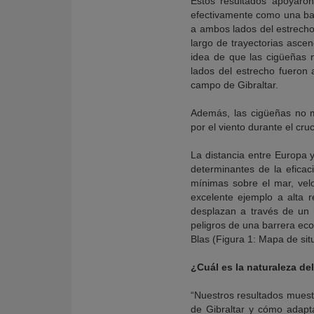
Estos resultados apoyaron
efectivamente como una barr
a ambos lados del estrecho
largo de trayectorias asce
idea de que las cigüeñas n
lados del estrecho fueron a
campo de Gibraltar.
Además, las cigüeñas no m
por el viento durante el cru
La distancia entre Europa y
determinantes de la eficac
mínimas sobre el mar, vel
excelente ejemplo a alta 
desplazan a través de un 
peligros de una barrera ecol
Blas (Figura 1: Mapa de sit
¿Cuál es la naturaleza del
“Nuestros resultados muest
de Gibraltar y cómo adapta