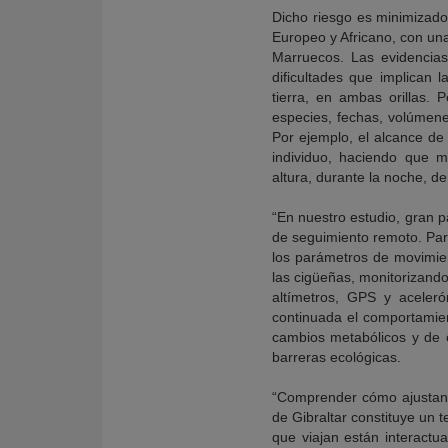
Dicho riesgo es minimizado
Europeo y Africano, con una
Marruecos. Las evidencias
dificultades que implican
tierra, en ambas orillas.
especies, fechas, volúmene
Por ejemplo, el alcance de 
individuo, haciendo que 
altura, durante la noche, d
“En nuestro estudio, gran p
de seguimiento remoto. Pa
los parámetros de movimient
las cigüeñas, monitorizando
altímetros, GPS y aceleró
continuada el comportamien
cambios metabólicos y de c
barreras ecológicas.
“Comprender cómo ajustan 
de Gibraltar constituye un 
que viajan están interactu