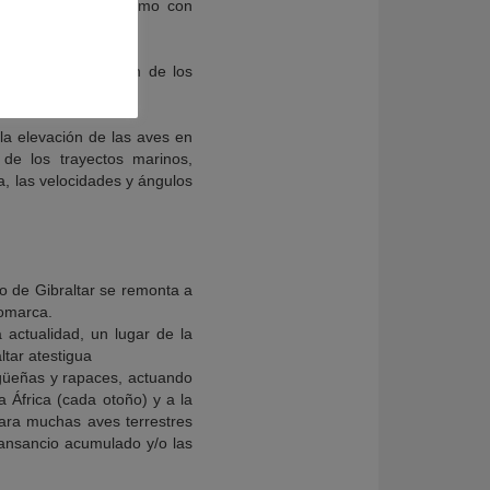
cigüeñas volaban «como con
recisión en función de los
frica; y
 la elevación de las aves en
de los trayectos marinos,
a, las velocidades y ángulos
o de Gibraltar se remonta a
comarca.
actualidad, un lugar de la
ltar atestigua
igüeñas y rapaces, actuando
 África (cada otoño) y a la
para muchas aves terrestres
 cansancio acumulado y/o las