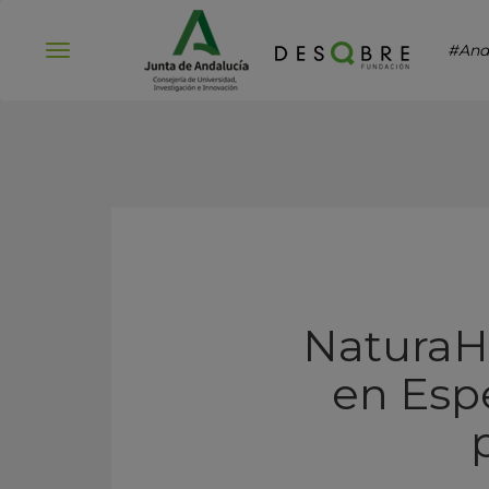
#And
Abrir
menú
NaturaHo
en Esp