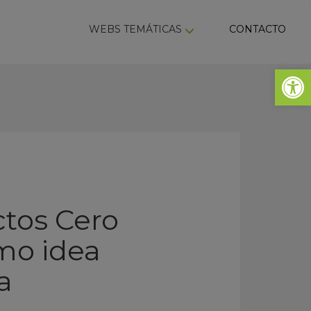
ky
WEBS TEMÁTICAS
CONTACTO
Abrir 
ctos Cero
mo idea
a