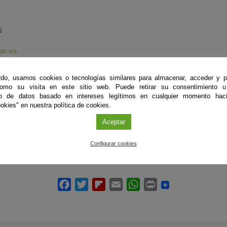
5
ic.es
 y novedades en la
WEB
do, usamos cookies o tecnologías similares para almacenar, acceder y p
como su visita en este sitio web. Puede retirar su consentimiento u
csic.es/
to de datos basado en intereses legítimos en cualquier momento haci
okies" en nuestra política de cookies.
Aceptar
Configurar cookies