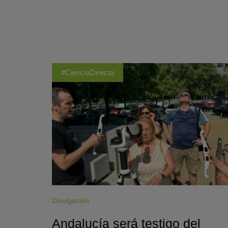
#CienciaDirecta
Divulgación
Andalucía será testigo del