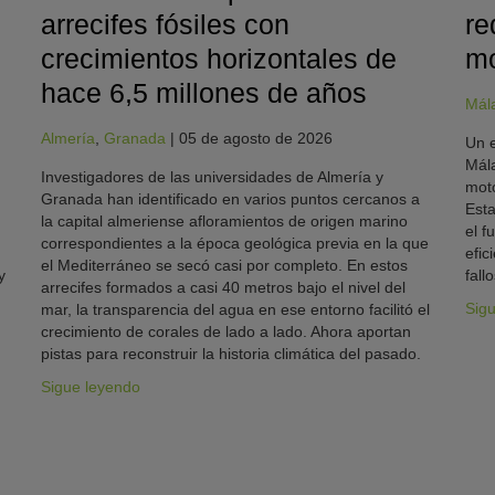
arrecifes fósiles con
re
crecimientos horizontales de
mo
hace 6,5 millones de años
Mál
Almería
,
Granada
|
05 de agosto de 2026
Un e
Mála
Investigadores de las universidades de Almería y
moto
Granada han identificado en varios puntos cercanos a
Esta
la capital almeriense afloramientos de origen marino
el f
correspondientes a la época geológica previa en la que
efic
el Mediterráneo se secó casi por completo. En estos
y
fallo
arrecifes formados a casi 40 metros bajo el nivel del
Sig
mar, la transparencia del agua en ese entorno facilitó el
crecimiento de corales de lado a lado. Ahora aportan
pistas para reconstruir la historia climática del pasado.
Sigue leyendo