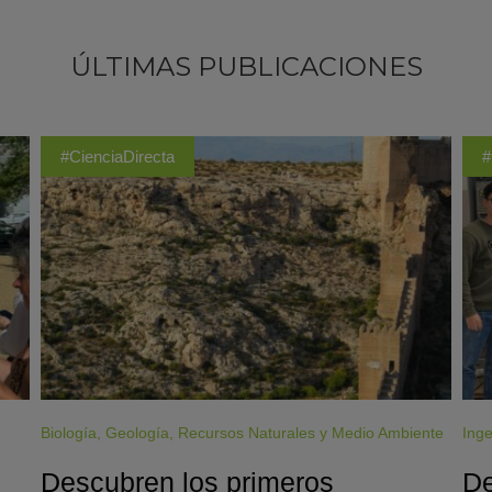
ÚLTIMAS PUBLICACIONES
#CienciaDirecta
#
Biología
,
Geología
,
Recursos Naturales y Medio Ambiente
Inge
Descubren los primeros
De