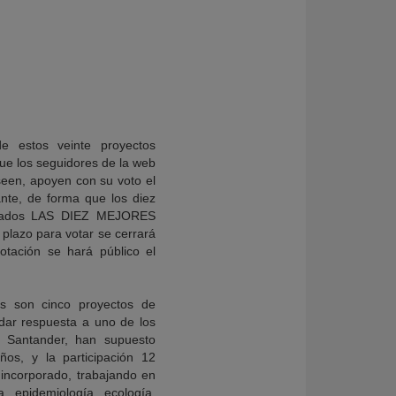
e estos veinte proyectos
 que los seguidores de la web
seen, apoyen con su voto el
ante, de forma que los diez
arados LAS DIEZ MEJORES
azo para votar se cerrará
votación se hará público el
s son cinco proyectos de
 dar respuesta a uno de los
o Santander, han supuesto
ños, y la participación 12
 incorporado, trabajando en
a, epidemiología, ecología,