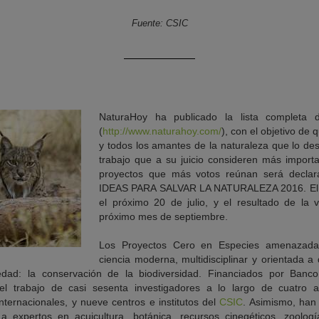
Fuente: CSIC
NaturaHoy ha publicado la lista completa d
(
http://www.naturahoy.com/
), con el objetivo de
y todos los amantes de la naturaleza que lo de
trabajo que a su juicio consideren más import
proyectos que más votos reúnan será decl
IDEAS PARA SALVAR LA NATURALEZA 2016. El pl
el próximo 20 de julio, y el resultado de la 
próximo mes de septiembre.
Los Proyectos Cero en Especies amenazada
ciencia moderna, multidisciplinar y orientada a
edad: la conservación de la biodiversidad. Financiados por Banc
el trabajo de casi sesenta investigadores a lo largo de cuatro a
 internacionales, y nueve centros e institutos del
CSIC
. Asimismo, han
, a expertos en acuicultura, botánica, recursos cinegéticos, zoologí