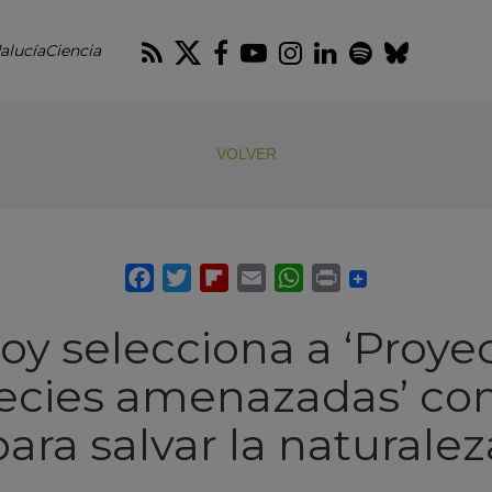
RSS
Twitter
Facebook
Youtube
Instagram
LinkedIn
Spotify
Blues
alucíaCiencia
VOLVER
y selecciona a ‘Proye
ecies amenazadas’ co
para salvar la naturalez