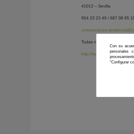
41013 – Sevilla
954 23 23 49 / 687 08 85 1
comunicacion.andalucia@cs
Todas nuestras actividades
Con su acuer
personales 
http://www.casadelaciencia.
procesamien
"Configurar co