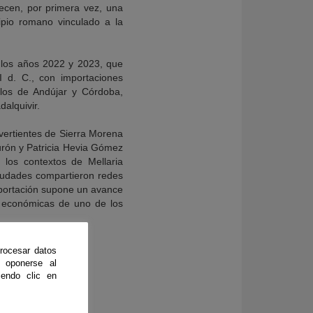
recen, por primera vez, una
cipio romano vinculado a la
 los años 2022 y 2023, que
I d. C., con importaciones
o los de Andújar y Córdoba,
dalquivir.
 vertientes de Sierra Morena
urón y Patricia Hevia Gómez
los contextos de Mellaria
ciudades compartieron redes
aportación supone un avance
s económicas de uno de los
rocesar datos
 oponerse al
endo clic en