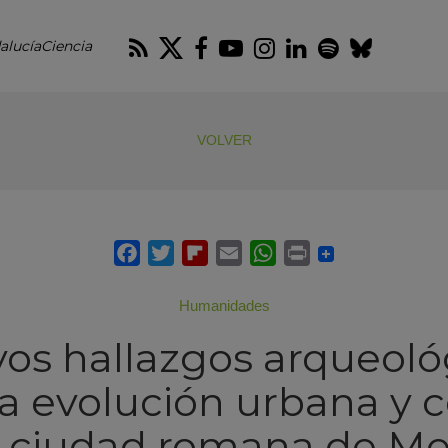
RSS
Twitter
Facebook
Youtube
Instagram
LinkedIn
Spotify
Blues
alucíaCiencia
VOLVER
Humanidades
os hallazgos arqueoló
la evolución urbana y 
a ciudad romana de Mel