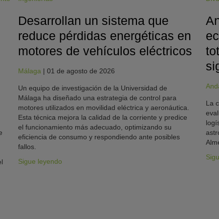
Desarrollan un sistema que
An
reduce pérdidas energéticas en
ec
motores de vehículos eléctricos
to
si
Málaga
|
01 de agosto de 2026
And
Un equipo de investigación de la Universidad de
Málaga ha diseñado una estrategia de control para
La c
motores utilizados en movilidad eléctrica y aeronáutica.
eval
Esta técnica mejora la calidad de la corriente y predice
logí
el funcionamiento más adecuado, optimizando su
e
astr
eficiencia de consumo y respondiendo ante posibles
Alme
fallos.
Sig
Sigue leyendo
l