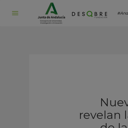
#And
Abrir
menú
Nuev
revelan 
de l