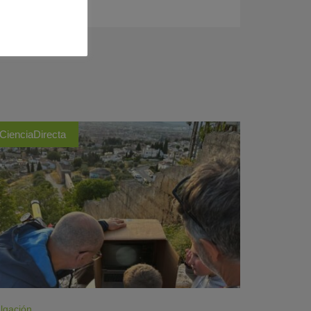
CienciaDirecta
lgación