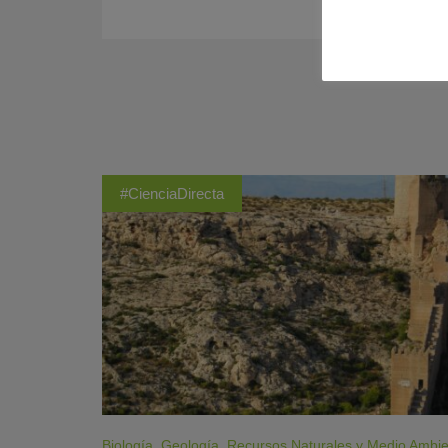
#CienciaDirecta
Biología
,
Geología
,
Recursos Naturales y Medio Ambi