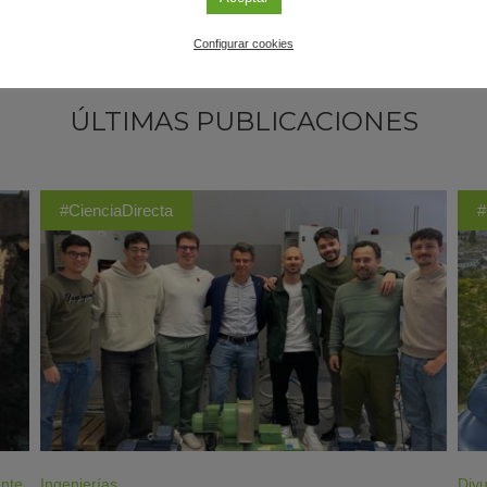
Configurar cookies
ÚLTIMAS PUBLICACIONES
#CienciaDirecta
#
ente
Ingenierías
Divu