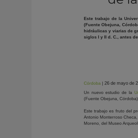
Este trabajo de la Univ
(Fuente Obejuna, Córdoba
hidráulicas y viarias de
siglos I y II d. C., ante
26 de mayo de 
Córdoba
|
KY
Un nuevo estudio de la
U
(Fuente Obejuna, Córdoba) 
Este trabajo es fruto del p
Antonio Monterroso Checa, 
Moreno, del Museo Arqueoló