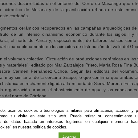
vaciones desarrolladas en el entorno del Cerro de Masatrigo que of
a hidráulico de Mellaria y de la planificación urbana de este muni
oeste cordobés.
fragmentos cerámicos recuperados en las campañas arqueológicas de
frutó de un intenso dinamismo económico durante los siglos I y I
Galia, el norte de África y, especialmente, de talleres béticos com
rticipaba plenamente en los circuitos de distribución del valle del Gua
 en el volumen colectivo “Circulación de producciones cerámicas en las
 y materiales”, editado por Mar Zarzalejos Prieto, María Rosa Pina B
sora Carmen Fernández Ochoa. Según las editoras del volumen, 
al muy similar al de la cercana Sisapo, lo que confirma que ambas 
n histórica estrechamente ligada a la minería de Sierra Morena. Esta 
la organización urbana, el abastecimiento de agua y las conexione
os del norte de Córdoba.
do, usamos cookies o tecnologías similares para almacenar, acceder y p
como su visita en este sitio web. Puede retirar su consentimiento u
to de datos basado en intereses legítimos en cualquier momento haci
okies" en nuestra política de cookies.
Aceptar