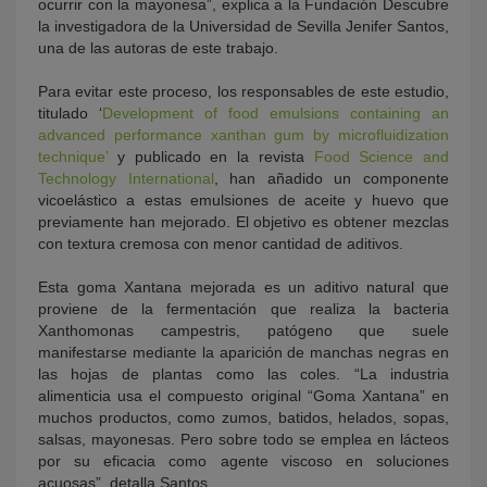
ocurrir con la mayonesa”, explica a la Fundación Descubre
la investigadora de la Universidad de Sevilla Jenifer Santos,
una de las autoras de este trabajo.
Para evitar este proceso, los responsables de este estudio,
titulado ‘
Development of food emulsions containing an
advanced performance xanthan gum by microfluidization
technique’
y publicado en la revista
Food Science and
Technology International
, han añadido un componente
vicoelástico a estas emulsiones de aceite y huevo que
previamente han mejorado. El objetivo es obtener mezclas
con textura cremosa con menor cantidad de aditivos.
Esta goma Xantana mejorada es un aditivo natural que
proviene de la fermentación que realiza la bacteria
Xanthomonas campestris, patógeno que suele
manifestarse mediante la aparición de manchas negras en
las hojas de plantas como las coles. “La industria
alimenticia usa el compuesto original “Goma Xantana” en
muchos productos, como zumos, batidos, helados, sopas,
salsas, mayonesas. Pero sobre todo se emplea en lácteos
por su eficacia como agente viscoso en soluciones
acuosas”, detalla Santos.