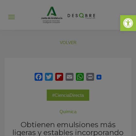
Abrir 
Abrir
menú
VOLVER
#CienciaDirecta
Química
Obtienen emulsiones más
ligeras y estables incorporando