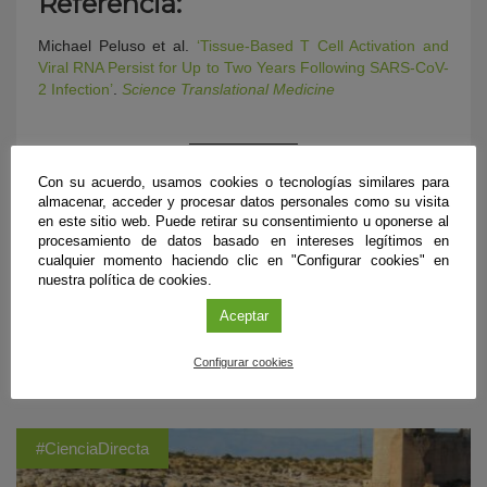
Referencia:
Michael Peluso et al.
‘Tissue-Based T Cell Activation and
Viral RNA Persist for Up to Two Years Following SARS-CoV-
2 Infection’
.
Science Translational Medicine
Con su acuerdo, usamos cookies o tecnologías similares para
almacenar, acceder y procesar datos personales como su visita
en este sitio web. Puede retirar su consentimiento u oponerse al
procesamiento de datos basado en intereses legítimos en
cualquier momento haciendo clic en "Configurar cookies" en
nuestra política de cookies.
Aceptar
ÚLTIMAS PUBLICACIONES
Configurar cookies
#CienciaDirecta