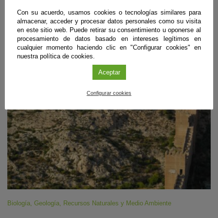
Con su acuerdo, usamos cookies o tecnologías similares para
ÚLTIMAS PUBLICACIONES
almacenar, acceder y procesar datos personales como su visita
en este sitio web. Puede retirar su consentimiento u oponerse al
procesamiento de datos basado en intereses legítimos en
cualquier momento haciendo clic en "Configurar cookies" en
nuestra política de cookies.
#CienciaDirecta
Aceptar
Configurar cookies
Biología
,
Geología
,
Recursos Naturales y Medio Ambiente