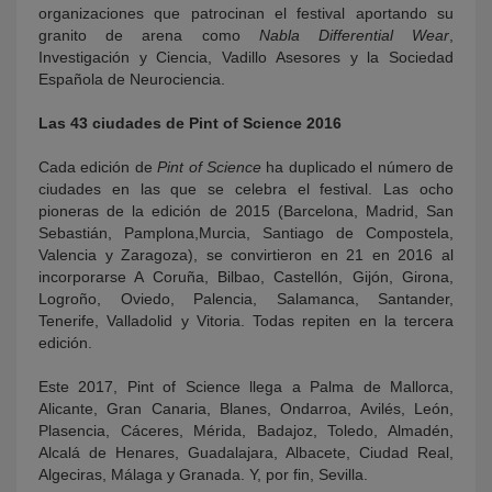
organizaciones que patrocinan el festival aportando su
granito de arena como
Nabla Differential Wear
,
Investigación y Ciencia, Vadillo Asesores y la Sociedad
Española de Neurociencia.
Las 43 ciudades de Pint of Science 2016
Cada edición de
Pint of Science
ha duplicado el número de
ciudades en las que se celebra el festival. Las ocho
pioneras de la edición de 2015 (Barcelona, Madrid, San
Sebastián, Pamplona,Murcia, Santiago de Compostela,
Valencia y Zaragoza), se convirtieron en 21 en 2016 al
incorporarse A Coruña, Bilbao, Castellón, Gijón, Girona,
Logroño, Oviedo, Palencia, Salamanca, Santander,
Tenerife, Valladolid y Vitoria. Todas repiten en la tercera
edición.
Este 2017, Pint of Science llega a Palma de Mallorca,
Alicante, Gran Canaria, Blanes, Ondarroa, Avilés, León,
Plasencia, Cáceres, Mérida, Badajoz, Toledo, Almadén,
Alcalá de Henares, Guadalajara, Albacete, Ciudad Real,
Algeciras, Málaga y Granada. Y, por fin, Sevilla.