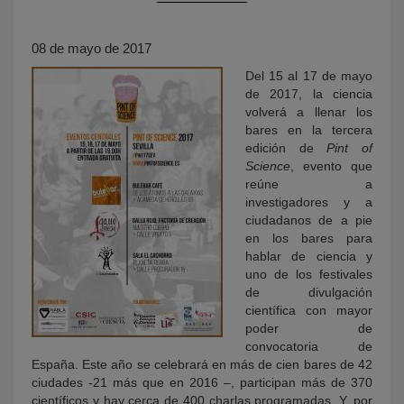
08 de mayo de 2017
Del 15 al 17 de mayo
de 2017, la ciencia
volverá a llenar los
bares en la tercera
edición de
Pint of
Science
, evento que
reúne a
KY
investigadores y a
ciudadanos de a pie
en los bares para
hablar de ciencia y
uno de los festivales
de divulgación
científica con mayor
poder de
convocatoria de
España. Este año se celebrará en más de cien bares de 42
ciudades -21 más que en 2016 –, participan más de 370
científicos y hay cerca de 400 charlas programadas. Y, por