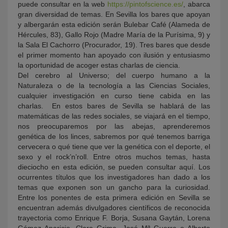
puede consultar en la web
https://pintofscience.es/
, abarca
gran diversidad de temas. En Sevilla los bares que apoyan
y albergarán esta edición serán Bulebar Café (Alameda de
Hércules, 83), Gallo Rojo (Madre María de la Purísima, 9) y
la Sala El Cachorro (Procurador, 19). Tres bares que desde
el primer momento han apoyado con ilusión y entusiasmo
la oportunidad de acoger estas charlas de ciencia.
Del cerebro al Universo; del cuerpo humano a la
Naturaleza o de la tecnología a las Ciencias Sociales,
cualquier investigación en curso tiene cabida en las
charlas. En estos bares de Sevilla se hablará de las
matemáticas de las redes sociales, se viajará en el tiempo,
nos preocuparemos por las abejas, aprenderemos
genética de los linces, sabremos por qué tenemos barriga
cervecera o qué tiene que ver la genética con el deporte, el
sexo y el rock’n’roll. Entre otros muchos temas, hasta
dieciocho en esta edición, se pueden consultar aquí. Los
ocurrentes títulos que los investigadores han dado a los
temas que exponen son un gancho para la curiosidad.
Entre los ponentes de esta primera edición en Sevilla se
encuentran además divulgadores científicos de reconocida
trayectoria como Enrique F. Borja, Susana Gaytán, Lorena