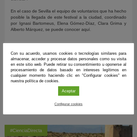
En el caso de Sevilla el equipo de voluntarios que ha hecho
posible la llegada de este festival a la ciudad, coordinado
por Ignasi Bartomeus, Elena Gómez-Díaz, Clara Grima y
Alberto Márquez, se puede conocer aquí.
Con su acuerdo, usamos cookies o tecnologías similares para
almacenar, acceder y procesar datos personales como su visita
en este sitio web. Puede retirar su consentimiento u oponerse al
procesamiento de datos basado en intereses legítimos en
cualquier momento haciendo clic en "Configurar cookies" en
nuestra política de cookies.
Aceptar
ÚLTIMAS PUBLICACIONES
Configurar cookies
#CienciaDirecta