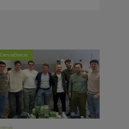
CienciaDirecta
nierías