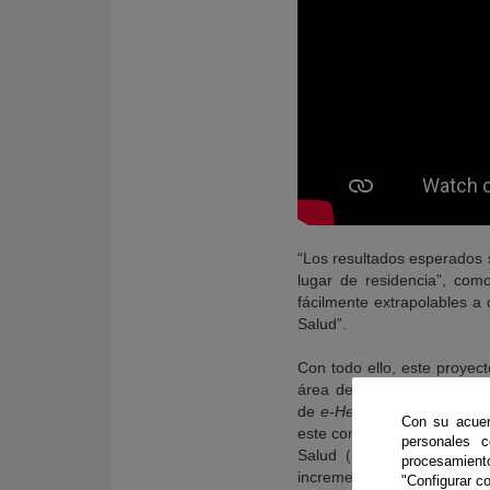
“Los resultados esperados s
lugar de residencia”, com
fácilmente extrapolables a 
Salud”.
Con todo ello, este proyect
área de Oncología, la Psic
de
e-Health
, permitiendo l
Con su acuer
este contexto, esta investi
personales 
Salud (SAS) que presten 
procesamien
incrementar la calidad de lo
"Configurar co