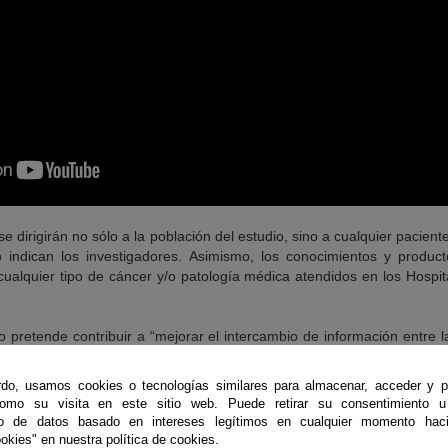
e dirigirán no sólo a la población del estudio, sino a cualquier pacie
o indican los investigadores. Asimismo, los conocimientos y produc
cualquier tipo de cáncer y/o patología médica atendidos en los Hospi
o pretende contribuir a “mejorar el intercambio de información entre l
ología y, en general, entre los profesionales de la salud a través de
a explotación de datos y la creación de un espacio de conocimiento má
do, usamos cookies o tecnologías similares para almacenar, acceder y p
gación busca abrir el camino a la creación de servicios de Psico-oncolog
como su visita en este sitio web. Puede retirar su consentimiento u
atención psicológica a las pacientes durante todo el proceso d
to de datos basado en intereses legítimos en cualquier momento haci
s servicios prestados.
okies" en nuestra política de cookies.