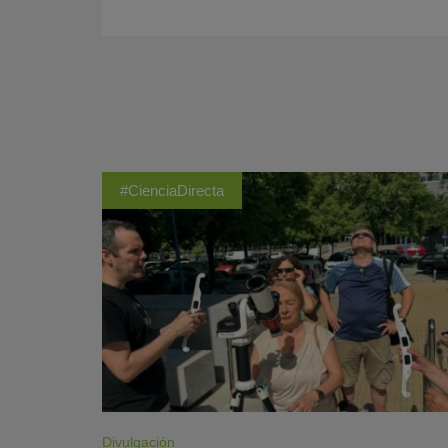
#CienciaDirecta
Divulgación