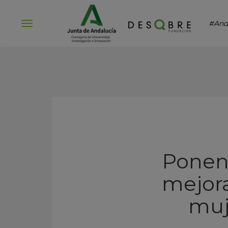
#And
Abrir
menú
Ponen
mejora
muj