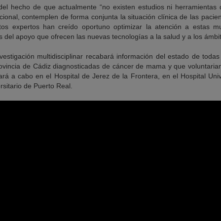
del hecho de que actualmente “no existen estudios ni herramientas 
cional, contemplen de forma conjunta la situación clínica de las pacien
stos expertos han creído oportuno optimizar la atención a estas 
és del apoyo que ofrecen las nuevas tecnologías a la salud y a los ámbi
vestigación multidisciplinar recabará información del estado de toda
rovincia de Cádiz diagnosticadas de cáncer de mama y que voluntariam
vará a cabo en el Hospital de Jerez de la Frontera, en el Hospital Uni
rsitario de Puerto Real.