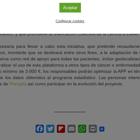
Aceptar
 la Ciencia
o
E-Health para la Promoción de la Salud y Calidad de Vida en Onco
Configurar cookies
 Precipita
, impulsada por la Fundación Española para la Ciencia 
vación, y que promueve la financiación colectiva de la ciencia a través
cesaria para llevar a cabo esta iniciativa, que pretende recaudarse
ros, montante que se destinará entre otros fines, a la adaptación de 
sirva como red de apoyo para todas las pacientes, incluir geolocaliza
alizar el uso de esta plataforma a otros tipos de cáncer o enfermedad
 mínimo de 3.000 €, los responsables podrán optimizar la APP en tér
de los datos obtenidos al programa estadístico. Las personas intere
és de
Precipita
así como participar en la evolución del proyecto.