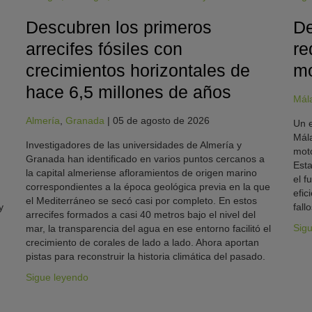
Descubren los primeros
De
arrecifes fósiles con
re
crecimientos horizontales de
mo
hace 6,5 millones de años
Mál
Almería
,
Granada
|
05 de agosto de 2026
Un e
Mála
Investigadores de las universidades de Almería y
moto
Granada han identificado en varios puntos cercanos a
Esta
la capital almeriense afloramientos de origen marino
el f
correspondientes a la época geológica previa en la que
efic
el Mediterráneo se secó casi por completo. En estos
y
fallo
arrecifes formados a casi 40 metros bajo el nivel del
Sig
mar, la transparencia del agua en ese entorno facilitó el
crecimiento de corales de lado a lado. Ahora aportan
pistas para reconstruir la historia climática del pasado.
Sigue leyendo