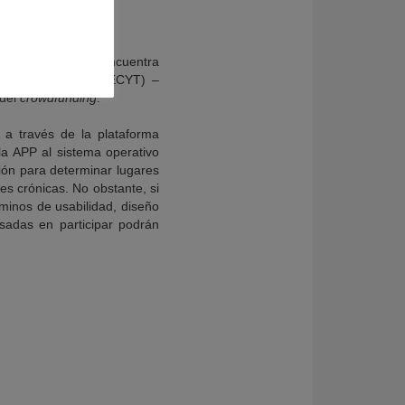
logía Mamaria
, se encuentra
y la Tecnología (FECYT) –
 del
crowdfunding
.
 a través de la plataforma
la APP al sistema operativo
ción para determinar lugares
es crónicas. No obstante, si
minos de usabilidad, diseño
sadas en participar podrán