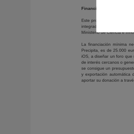
Financiación colectiva de
Este proyecto, denominad
integrado en la
plataforma
Ministerio de Ciencia e Inno
La financiación mínima ne
Precipita, es de 25.000 eu
iOS, a diseñar un foro que 
de interés cercanos o gener
se consigue un presupuesto
y exportación automática 
aportar su donación a trav