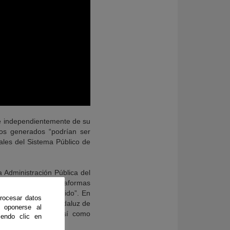
nte independientemente de su
tos generados “podrían ser
tales del Sistema Público de
a Administración Pública del
 la creación de plataformas
s integral y compartido”. En
rocesar datos
ía en el Servicio Andaluz de
 oponerse al
e su enfermedad, así como
endo clic en