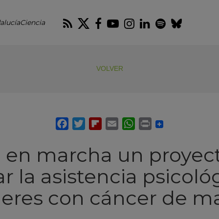
RSS
Twitter
Facebook
Youtube
Instagram
LinkedIn
Spotify
Blues
alucíaCiencia
VOLVER
 en marcha un proyect
r la asistencia psicoló
eres con cáncer de 