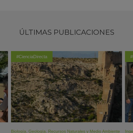
ÚLTIMAS PUBLICACIONES
#CienciaDirecta
#
Biología
,
Geología
,
Recursos Naturales y Medio Ambiente
Inge