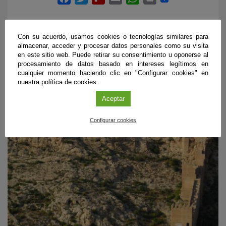
Con su acuerdo, usamos cookies o tecnologías similares para
almacenar, acceder y procesar datos personales como su visita
en este sitio web. Puede retirar su consentimiento u oponerse al
procesamiento de datos basado en intereses legítimos en
ÚLTIMAS PUBLICACIONES
cualquier momento haciendo clic en "Configurar cookies" en
nuestra política de cookies.
Aceptar
#CienciaDirecta
Configurar cookies