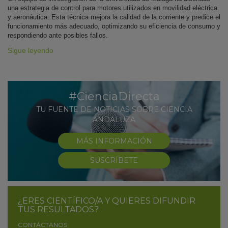
una estrategia de control para motores utilizados en movilidad eléctrica
y aeronáutica. Esta técnica mejora la calidad de la corriente y predice el
funcionamiento más adecuado, optimizando su eficiencia de consumo y
respondiendo ante posibles fallos.
Sigue leyendo
#CienciaDirecta
TU FUENTE DE NOTICIAS SOBRE CIENCIA
ANDALUZA
MÁS INFORMACIÓN
SUSCRÍBETE
¿ERES CIENTÍFICO/A Y QUIERES DIFUNDIR
TUS RESULTADOS?
CONTÁCTANOS