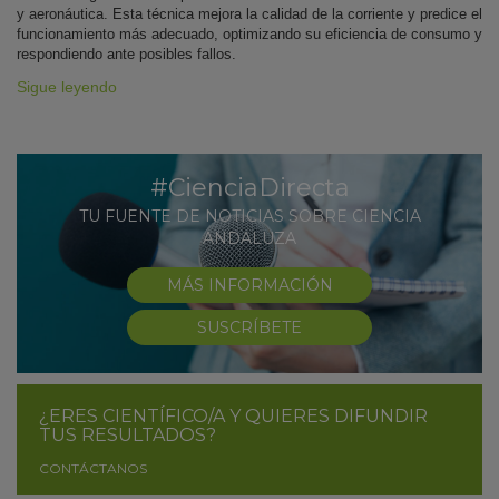
y aeronáutica. Esta técnica mejora la calidad de la corriente y predice el
funcionamiento más adecuado, optimizando su eficiencia de consumo y
respondiendo ante posibles fallos.
Sigue leyendo
#CienciaDirecta
TU FUENTE DE NOTICIAS SOBRE CIENCIA
ANDALUZA
MÁS INFORMACIÓN
SUSCRÍBETE
¿ERES CIENTÍFICO/A Y QUIERES DIFUNDIR
TUS RESULTADOS?
CONTÁCTANOS