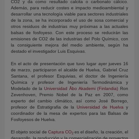
CO2 y da como resultado calcita o carbonato cálcico.
Además, para reducir costes e impacto medioambiental y
desarrollar una tecnología viable para sectores industriales
de la zona, se ha incorporado el uso de sosa comercial y
otros residuos de industrias muy próximas a las actuales
balsas de fosfoyeso. Con este proceso se reducirán las
emisiones de CO2 de las industrias del Polo Químico, con
la consiguiente mejora del medio ambiente, según ha
destado el investigador Luis Esquivas.
En el acto de presentación que tuvo lugar ayer jueves 16
de marzo, participaron el alcalde de Huelva, Gabriel Cruz
Santana, el profesor Esquivias, el doctor de Ingeniería
Química y profesor de Ingeniería Termodinámica y
Modelado de la
Universidad Åbo Akademi (Finlandia)
Ron
Zevenhoven, Premio Nobel de la Paz en 2007, como
experto del cambio climático, así como José Borrego,
profesor de Estratigrafia de la
Universidad de Huelva
y
coordinador de la mesa de expertos para las Balsas de
Fosfoyesos de Huelva.
El objeto social de
Captura CO
es el diseño, la creación, el
2
desarrollo, la producción y la comercialización de proyectos