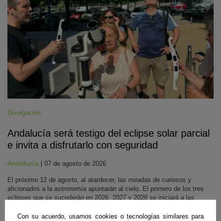
Divulgación
Andalucía será testigo del eclipse solar parcial
e invita a disfrutarlo con seguridad
Andalucía
|
07 de agosto de 2026
El próximo 12 de agosto, al atardecer, las miradas de curiosos y
aficionados a la astronomía apuntarán al cielo. El primero de los tres
eclipses que se sucederán en 2026, 2027 y 2028 se iniciará a las
19:39, y llegará a su fase máxima hacia las 20:30, para finalizar entre
las 21:15 y 21:25, dependiendo de la zona dónde se observe. En
Con su acuerdo, usamos cookies o tecnologías similares para