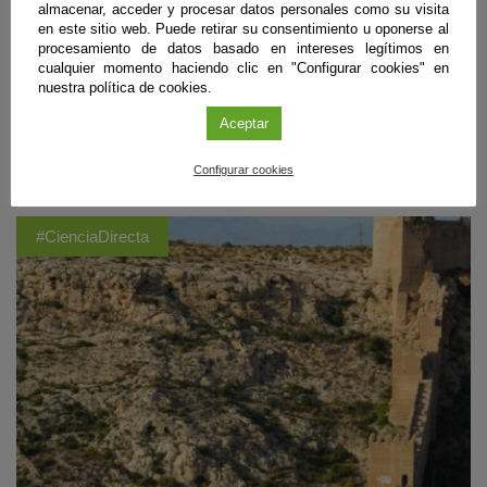
Andalucía se observará de forma parcial, y aunque el Sol no esté
almacenar, acceder y procesar datos personales como su visita
totalmente oculto, los expertos recomiendan protección ocular con
en este sitio web. Puede retirar su consentimiento u oponerse al
gafas homologadas, evitar trucos caseros y poco efectivos como gafas
procesamiento de datos basado en intereses legítimos en
de sol convencionales, radiografías, CD o cristales ahumados, ir
cualquier momento haciendo clic en "Configurar cookies" en
debidamente equipados con agua y ropa de abrigo, así como escoger
nuestra política de cookies.
lugares abiertos y seguros, siempre mirando al horizonte occidental
Aceptar
despejado.
Sigue leyendo
Configurar cookies
#CienciaDirecta