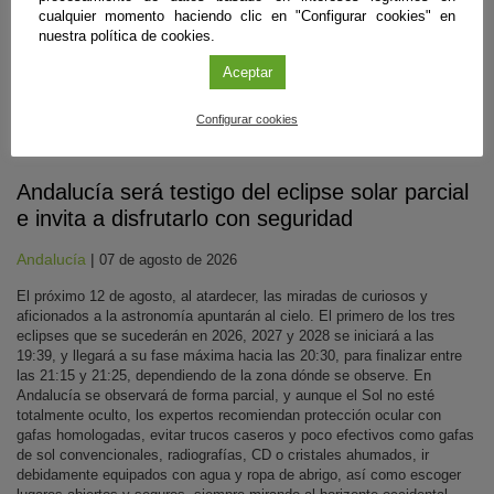
cualquier momento haciendo clic en "Configurar cookies" en
nuestra política de cookies.
Aceptar
Configurar cookies
Divulgación
Andalucía será testigo del eclipse solar parcial
e invita a disfrutarlo con seguridad
Andalucía
|
07 de agosto de 2026
El próximo 12 de agosto, al atardecer, las miradas de curiosos y
aficionados a la astronomía apuntarán al cielo. El primero de los tres
eclipses que se sucederán en 2026, 2027 y 2028 se iniciará a las
19:39, y llegará a su fase máxima hacia las 20:30, para finalizar entre
las 21:15 y 21:25, dependiendo de la zona dónde se observe. En
Andalucía se observará de forma parcial, y aunque el Sol no esté
totalmente oculto, los expertos recomiendan protección ocular con
gafas homologadas, evitar trucos caseros y poco efectivos como gafas
de sol convencionales, radiografías, CD o cristales ahumados, ir
debidamente equipados con agua y ropa de abrigo, así como escoger