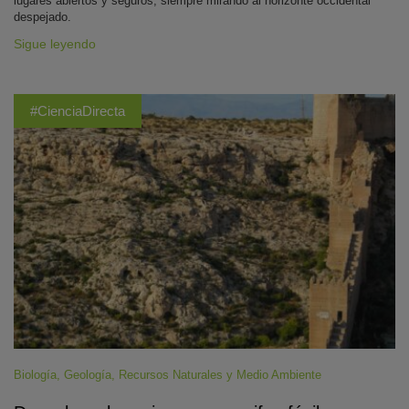
lugares abiertos y seguros, siempre mirando al horizonte occidental
despejado.
Sigue leyendo
#CienciaDirecta
Biología
,
Geología
,
Recursos Naturales y Medio Ambiente