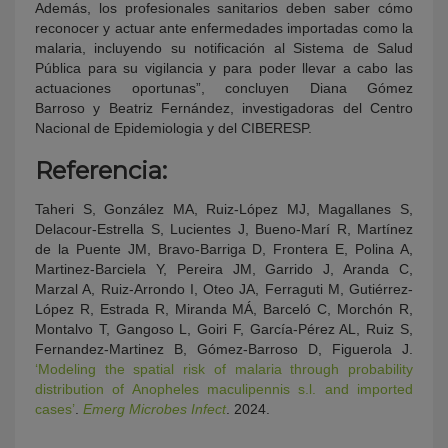
Además, los profesionales sanitarios deben saber cómo
reconocer y actuar ante enfermedades importadas como la
malaria, incluyendo su notificación al Sistema de Salud
Pública para su vigilancia y para poder llevar a cabo las
actuaciones oportunas”, concluyen Diana Gómez
Barroso y Beatriz Fernández, investigadoras del Centro
Nacional de Epidemiologia y del CIBERESP.
Referencia:
Taheri S, González MA, Ruiz-López MJ, Magallanes S,
Delacour-Estrella S, Lucientes J, Bueno-Marí R, Martínez
de la Puente JM, Bravo-Barriga D, Frontera E, Polina A,
Martinez-Barciela Y, Pereira JM, Garrido J, Aranda C,
Marzal A, Ruiz-Arrondo I, Oteo JA, Ferraguti M, Gutiérrez-
López R, Estrada R, Miranda MÁ, Barceló C, Morchón R,
Montalvo T, Gangoso L, Goiri F, García-Pérez AL, Ruiz S,
Fernandez-Martinez B, Gómez-Barroso D, Figuerola J.
‘Modeling the spatial risk of malaria through probability
distribution of Anopheles maculipennis s.l. and imported
cases’
.
Emerg Microbes Infect
. 2024.