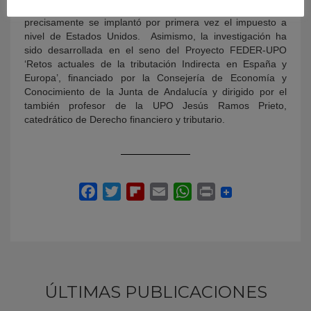
Universidad de Berkeley (California), ciudad en la que
precisamente se implantó por primera vez el impuesto a
nivel de Estados Unidos. Asimismo, la investigación ha
sido desarrollada en el seno del Proyecto FEDER-UPO
‘Retos actuales de la tributación Indirecta en España y
Europa’, financiado por la Consejería de Economía y
Conocimiento de la Junta de Andalucía y dirigido por el
también profesor de la UPO Jesús Ramos Prieto,
catedrático de Derecho financiero y tributario.
ÚLTIMAS PUBLICACIONES