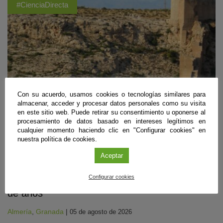
#CienciaDirecta
Con su acuerdo, usamos cookies o tecnologías similares para
almacenar, acceder y procesar datos personales como su visita
en este sitio web. Puede retirar su consentimiento u oponerse al
procesamiento de datos basado en intereses legítimos en
cualquier momento haciendo clic en "Configurar cookies" en
nuestra política de cookies.
Biología
,
Geología
,
Recursos Naturales y Medio Ambiente
Aceptar
Descubren los primeros arrecifes fósiles con
Configurar cookies
crecimientos horizontales de hace 6,5 millones
de años
Almería
,
Granada
|
05 de agosto de 2026