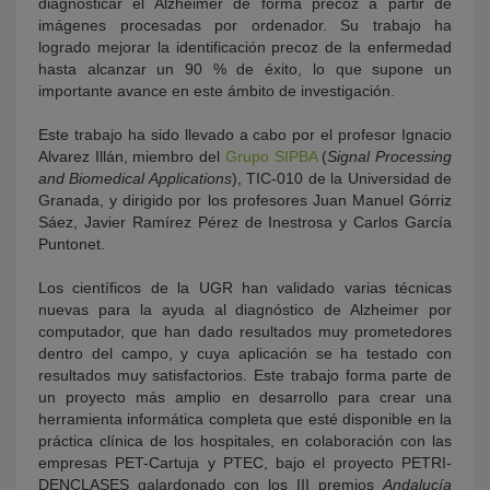
diagnosticar el Alzheimer de forma precoz a partir de
imágenes procesadas por ordenador. Su trabajo ha
logrado mejorar la identificación precoz de la enfermedad
hasta alcanzar un 90 % de éxito, lo que supone un
importante avance en este ámbito de investigación.
Este trabajo ha sido llevado a cabo por el profesor Ignacio
Alvarez Illán, miembro del
Grupo SIPBA
(
Signal Processing
and Biomedical Applications
), TIC-010 de la Universidad de
Granada, y dirigido por los profesores Juan Manuel Górriz
Sáez, Javier Ramírez Pérez de Inestrosa y Carlos García
Puntonet.
Los científicos de la UGR han validado varias técnicas
nuevas para la ayuda al diagnóstico de Alzheimer por
computador, que han dado resultados muy prometedores
dentro del campo, y cuya aplicación se ha testado con
resultados muy satisfactorios. Este trabajo forma parte de
un proyecto más amplio en desarrollo para crear una
herramienta informática completa que esté disponible en la
práctica clínica de los hospitales, en colaboración con las
empresas PET-Cartuja y PTEC, bajo el proyecto PETRI-
DENCLASES galardonado con los III premios
Andalucía