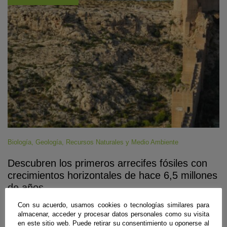
Biología
,
Geología
,
Recursos Naturales y Medio Ambiente
Descubren los primeros arrecifes fósiles con
crecimientos horizontales de hace 6,5 millones
de años
Con su acuerdo, usamos cookies o tecnologías similares para
Almería
,
Granada
|
05 de agosto de 2026
almacenar, acceder y procesar datos personales como su visita
Investigadores de las universidades de Almería y Granada han
en este sitio web. Puede retirar su consentimiento u oponerse al