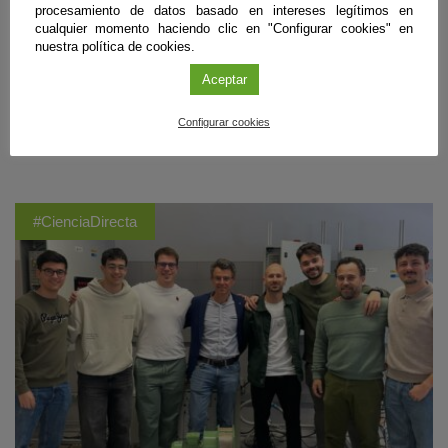
identificado en varios puntos cercanos a la capital almeriense
procesamiento de datos basado en intereses legítimos en
afloramientos de origen marino correspondientes a la época geológica
cualquier momento haciendo clic en "Configurar cookies" en
previa en la que el Mediterráneo se secó casi por completo. En estos
nuestra política de cookies.
arrecifes formados a casi 40 metros bajo el nivel del mar, la
Aceptar
transparencia del agua en ese entorno facilitó el crecimiento de corales
de lado a lado. Ahora aportan pistas para reconstruir la historia climática
del pasado.
Configurar cookies
Sigue leyendo
#CienciaDirecta