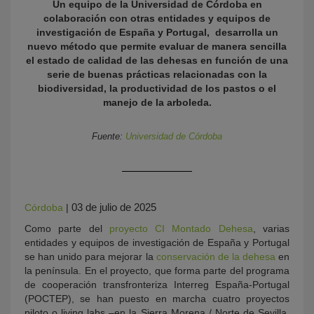
Un equipo de la Universidad de Córdoba en
colaboración con otras entidades y equipos de
investigación de España y Portugal, desarrolla un
nuevo método que permite evaluar de manera sencilla
el estado de calidad de las dehesas en función de una
serie de buenas prácticas relacionadas con la
biodiversidad, la productividad de los pastos o el
manejo de la arboleda.
Fuente:
Universidad de Córdoba
KY
03 de julio de 2025
Córdoba
|
Como parte del
proyecto CI Montado Dehesa
, varias
entidades y equipos de investigación de España y Portugal
se han unido para mejorar la
conservación de la dehesa
en
la península. En el proyecto, que forma parte del programa
de cooperación transfronteriza Interreg España-Portugal
(POCTEP), se han puesto en marcha cuatro proyectos
piloto o living labs –en la Sierra Morena / Norte de Sevilla,