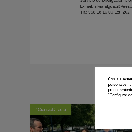
Servicio de Divulgación Cie
E-mail: silvia.alguacil@eez.
Tlf.: 958 18 16 00 Ext. 262
Con su acuer
personales 
procesamien
"Configurar co
#CienciaDirecta