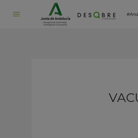
#And
Abrir
menú
VAC