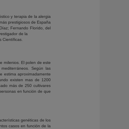
tico y terapia de la alergia
s más prestigiosos de España
íaz; Fernando Florido, del
estigador de la
 Científicas.
e milenios. El polen de este
s mediterráneos. Según las
l se estima aproximadamente
 mundo existen mas de 1200
icado más de 250 cultivares
s personas en función de que
cterísticas genéticas de los
intos casos en función de la