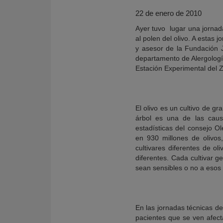
22 de enero de 2010
Ayer tuvo lugar una jornada
al polen del olivo. A estas
y asesor de la Fundación 
departamento de Alergología
Estación Experimental del Z
El olivo es un cultivo de g
árbol es una de las causa
estadísticas del consejo O
en 930 millones de olivos
KY
cultivares diferentes de o
diferentes. Cada cultivar g
sean sensibles o no a esos 
En las jornadas técnicas de
pacientes que se ven afecta