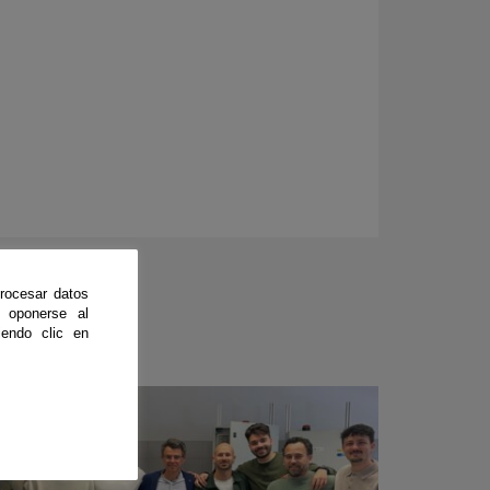
rocesar datos
 oponerse al
endo clic en
CienciaDirecta