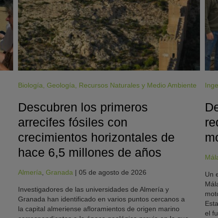
Biología
,
Geología
,
Recursos Naturales y Medio Ambiente
Inge
Descubren los primeros
De
arrecifes fósiles con
re
crecimientos horizontales de
mo
hace 6,5 millones de años
Mál
Almería
,
Granada
|
05 de agosto de 2026
Un e
Mála
Investigadores de las universidades de Almería y
moto
Granada han identificado en varios puntos cercanos a
Esta
la capital almeriense afloramientos de origen marino
el f