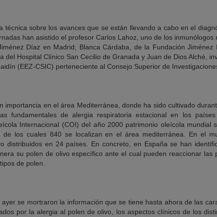
 técnica sobre los avances que se están llevando a cabo en el diagnós
 jornadas han asistido el profesor Carlos Lahoz, uno de los inmunólogo
Jiménez Díaz en Madrid; Blanca Cárdaba, de la Fundación Jiménez D
 del Hospital Clínico San Cecilio de Granada y Juan de Dios Alché, inv
aidín (EEZ-CSIC) perteneciente al Consejo Superior de Investigaciones
ran importancia en el área Mediterránea, donde ha sido cultivado durant
s fundamentales de alergia respiratoria estacional en los paíse
leícola Internacional (COI) del año 2000 patrimonio oleícola mundia
, de los cuales 840 se localizan en el área mediterránea. En el
livo distribuidos en 24 países. En concreto, en España se han identif
enera su polen de olivo específico ante el cual pueden reaccionar la
tipos de polen.
 ayer se mortraron la información que se tiene hasta ahora de las cara
dos por la alergia al polen de olivo, los aspectos clínicos de los dist