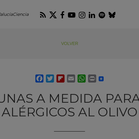
RSS
Twitter
Facebook
Youtube
Instagram
LinkedIn
Spotify
Blues
alucíaCiencia
VOLVER
UNAS A MEDIDA PARA
ALÉRGICOS AL OLIVO