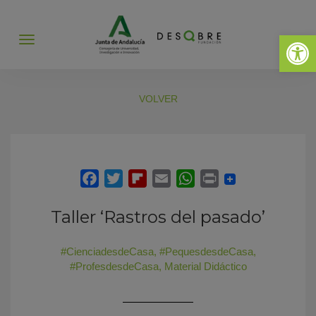
Abrir 
Abrir
menú
VOLVER
Taller ‘Rastros del pasado’
#CienciadesdeCasa
,
#PequesdesdeCasa
,
#ProfesdesdeCasa
,
Material Didáctico