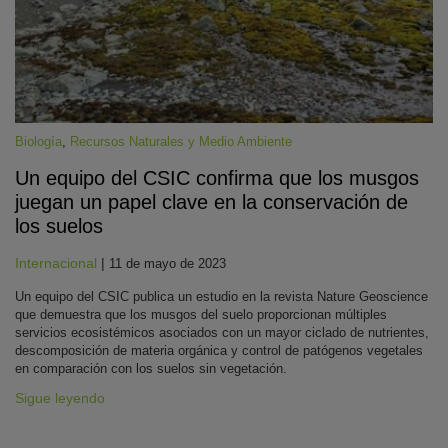
Biología
,
Recursos Naturales y Medio Ambiente
Un equipo del CSIC confirma que los musgos
juegan un papel clave en la conservación de
KY
los suelos
Internacional
|
11 de mayo de 2023
Un equipo del CSIC publica un estudio en la revista Nature Geoscience
que demuestra que los musgos del suelo proporcionan múltiples
servicios ecosistémicos asociados con un mayor ciclado de nutrientes,
descomposición de materia orgánica y control de patógenos vegetales
en comparación con los suelos sin vegetación.
Sigue leyendo