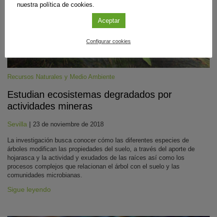
nuestra política de cookies.
Aceptar
Configurar cookies
Recursos Naturales y Medio Ambiente
Estudian ecosistemas degradados por
actividades mineras
Sevilla
|
23 de noviembre de 2018
La investigación busca conocer cómo las diferentes especies de
árboles modifican las propiedades del suelo, a través del aporte de
hojarasca y la actividad y exudados de las raíces así como los
procesos complejos que relacionan el árbol con el suelo y las
comunidades microbianas.
Sigue leyendo