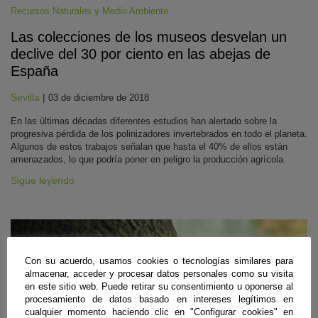
Recursos Naturales y Medio Ambiente
Las colecciones de los museos desvelan un
declive del 30 por ciento en las abejas de
España
Sevilla
|
03 de diciembre de 2018
En las últimas décadas diferentes estudios han alertado sobre la
progresiva pérdida de los polinizadores invertebrados en todo el planeta.
Algunos de estos trabajos señalan que hasta el 40% de ellos están
amenazados, lo que podría poner en peligro la producción agrícola.
Sigue leyendo
Con su acuerdo, usamos cookies o tecnologías similares para
almacenar, acceder y procesar datos personales como su visita
en este sitio web. Puede retirar su consentimiento u oponerse al
procesamiento de datos basado en intereses legítimos en
cualquier momento haciendo clic en "Configurar cookies" en