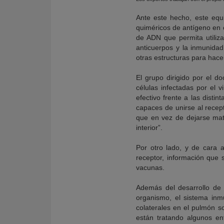
Ante este hecho, este equ
quiméricos de antígeno en c
de ADN que permita utiliz
anticuerpos y la inmunidad 
otras estructuras para hacer
El grupo dirigido por el d
células infectadas por el v
efectivo frente a las disti
capaces de unirse al recept
que en vez de dejarse mata
interior”.
Por otro lado, y de cara
receptor, información que 
vacunas.
Además del desarrollo de 
organismo, el sistema in
colaterales en el pulmón s
están tratando algunos en