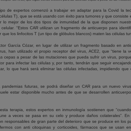
ipo de expertos comenzó a trabajar en adaptar para la Covid la te
élulas T), que se está usando con éxito para tumores y que consiste 
ar lo mejor de los dos tipos de inmunidad de la que disponen nuest
celular. “Estos CAR utilizan un fragmento de anticuerpo para identif
 que los linfocitos T (un tipo de glóbulos blancos) maten las células tu
octor García Cózar, en lugar de utilizar un fragmento basado en ant
irus, han utilizado el propio receptor del virus, ACE2, que “tiene la
ntas cepas a pesar de las mutaciones que pueda sufrir un virus, porqu
or para infectar las células y, por tanto, tendrán que seguir encajan
r, lo que hará será eliminar las células infectadas, impidiendo que e
 a pandemias futuras, se podrá diseñar un CAR para un nuevo viru
suele estar disponible mucho antes de que se desarrollen anticuerp
esta terapia, estos expertos en inmunología sostienen que “cuando
mune a veces se pasa en su celo y produce daños colaterales”. En
on responsables de gran parte del deterioro que se produce en los p
fermos con anti citoquinas y corticoides, fármacos que se usan 