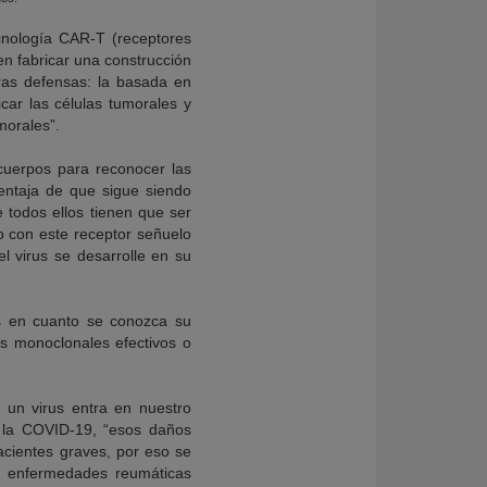
cnología CAR-T (receptores
en fabricar una construcción
ras defensas: la basada en
icar las células tumorales y
morales”.
icuerpos para reconocer las
 ventaja de que sigue siendo
e todos ellos tienen que ser
do con este receptor señuelo
l virus se desarrolle en su
s en cuanto se conozca su
os monoclonales efectivos o
 un virus entra en nuestro
 la COVID-19, “esos daños
acientes graves, por eso se
en enfermedades reumáticas