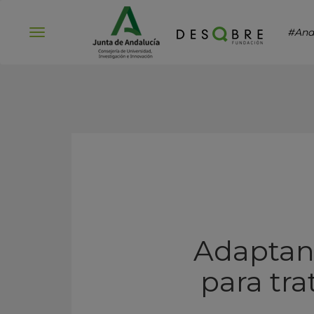
#And
Abrir
menú
Adaptan
para tr