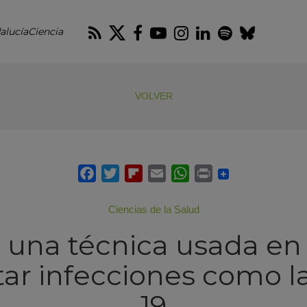
RSS
Twitter
Facebook
Youtube
Instagram
LinkedIn
Spotify
Blues
alucíaCiencia
VOLVER
Ciencias de la Salud
 una técnica usada en
atar infecciones como l
19