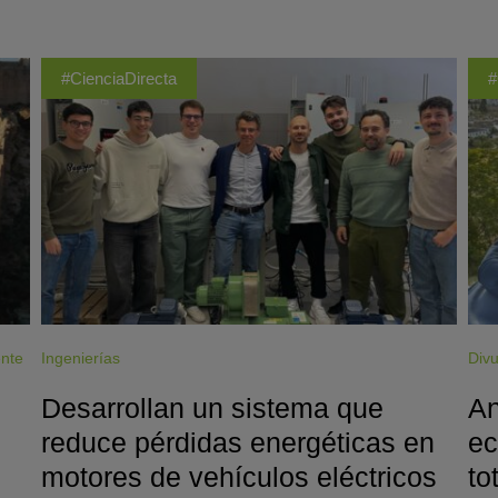
#CienciaDirecta
#
ente
Ingenierías
Divu
Desarrollan un sistema que
An
reduce pérdidas energéticas en
ec
motores de vehículos eléctricos
to