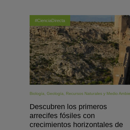
#CienciaDirecta
Biología
,
Geología
,
Recursos Naturales y Medio Ambi
Descubren los primeros
arrecifes fósiles con
crecimientos horizontales de