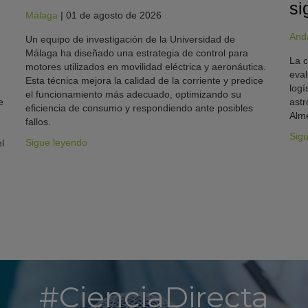
si
Málaga
|
01 de agosto de 2026
And
Un equipo de investigación de la Universidad de
Málaga ha diseñado una estrategia de control para
La c
motores utilizados en movilidad eléctrica y aeronáutica.
eval
Esta técnica mejora la calidad de la corriente y predice
logí
el funcionamiento más adecuado, optimizando su
e
astr
eficiencia de consumo y respondiendo ante posibles
Alme
fallos.
Sig
Sigue leyendo
l
#CienciaDirecta