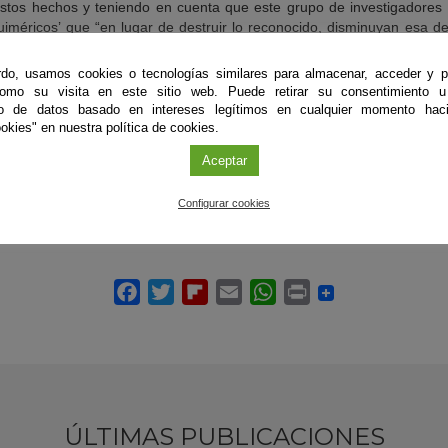
estos hechos y teniendo en cuenta que este grupo de investigadores 
uiméricos’ que “en lugar de destruir lo reconocido, disminuyan esa d
eptores contra el virus, a una función dual, que permita cambiar d
o de inhibición, en los casos en que la actividad del sistema inmune re
do, usamos cookies o tecnologías similares para almacenar, acceder y p
como su visita en este sitio web. Puede retirar su consentimiento u
to de datos basado en intereses legítimos en cualquier momento haci
okies" en nuestra política de cookies.
-Miranda, J.P.; Fernández- Cisnal, R.; Olvera, L.; Moares, N.; Gabuci
Aceptar
pecific Activation of T Cells by an ACE2-Based CAR-like Receptor upo
ci.
24, 7641.
Configurar cookies
ÚLTIMAS PUBLICACIONES