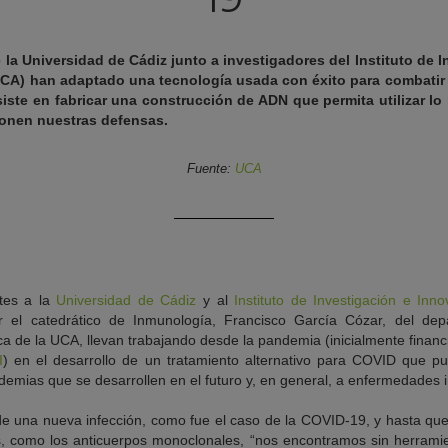
la Universidad de Cádiz junto a investigadores del Instituto de 
ICA) han adaptado una tecnología usada con éxito para combatir 
iste en fabricar una construcción de ADN que permita utilizar lo
onen nuestras defensas.
Fuente:
UCA
ntes a la
Universidad de Cádiz
y al
Instituto de Investigación e In
r el catedrático de Inmunología, Francisco García Cózar, del dep
ca de la UCA, llevan trabajando desde la pandemia (inicialmente financ
I
) en el desarrollo de un tratamiento alternativo para COVID que p
demias que se desarrollen en el futuro y, en general, a enfermedades 
de una nueva infección, como fue el caso de la COVID-19, y hasta que
as, como los anticuerpos monoclonales, “nos encontramos sin herramie