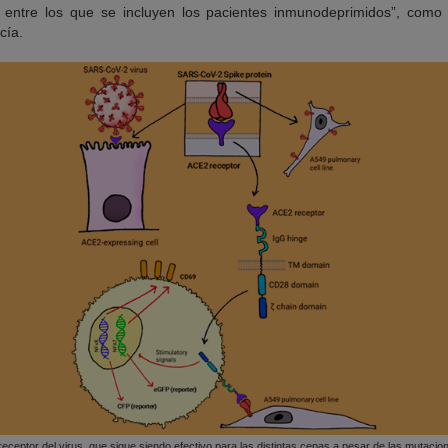
, entre los que se incluyen los pacientes inmunodeprimidos”, como 
cía.
receptor del virus, que sigue siendo efectivo para las distintas cepas a pesar de las mutacio