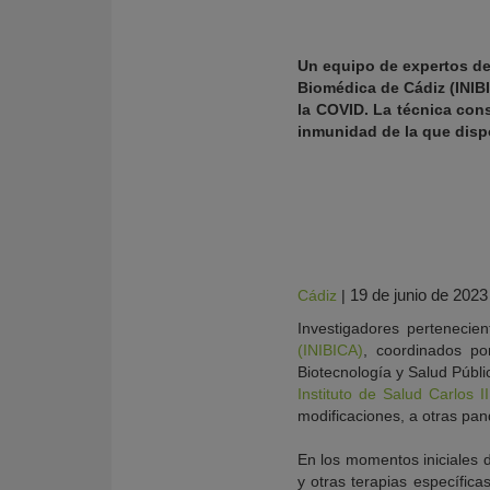
Un equipo de expertos de 
Biomédica de Cádiz (INIB
la COVID. La técnica cons
inmunidad de la que disp
19 de junio de 2023
Cádiz
|
KY
Investigadores pertenecie
(INIBICA)
, coordinados po
Biotecnología y Salud Públi
Instituto de Salud Carlos II
modificaciones, a otras pan
En los momentos iniciales 
y otras terapias específic