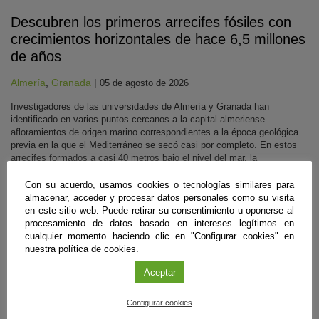
Descubren los primeros arrecifes fósiles con
crecimientos horizontales de hace 6,5 millones
de años
Almería
,
Granada
|
05 de agosto de 2026
Investigadores de las universidades de Almería y Granada han
identificado en varios puntos cercanos a la capital almeriense
afloramientos de origen marino correspondientes a la época geológica
previa en la que el Mediterráneo se secó casi por completo. En estos
arrecifes formados a casi 40 metros bajo el nivel del mar, la
transparencia del agua en ese entorno facilitó el crecimiento de corales
de lado a lado. Ahora aportan pistas para reconstruir la historia climática
Con su acuerdo, usamos cookies o tecnologías similares para
del pasado.
almacenar, acceder y procesar datos personales como su visita
en este sitio web. Puede retirar su consentimiento u oponerse al
Sigue leyendo
procesamiento de datos basado en intereses legítimos en
cualquier momento haciendo clic en "Configurar cookies" en
nuestra política de cookies.
#CienciaDirecta
Aceptar
Configurar cookies