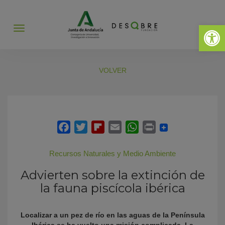
Abrir 
Abrir
menú
VOLVER
Recursos Naturales y Medio Ambiente
Advierten sobre la extinción de
la fauna piscícola ibérica
Localizar a un pez de río en las aguas de la Península