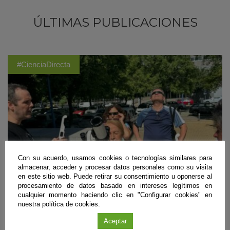
ÚLTIMAS PUBLICACIONES
#CienciaDirecta
Con su acuerdo, usamos cookies o tecnologías similares para
almacenar, acceder y procesar datos personales como su visita
en este sitio web. Puede retirar su consentimiento u oponerse al
procesamiento de datos basado en intereses legítimos en
cualquier momento haciendo clic en "Configurar cookies" en
nuestra política de cookies.
Divulgación
Aceptar