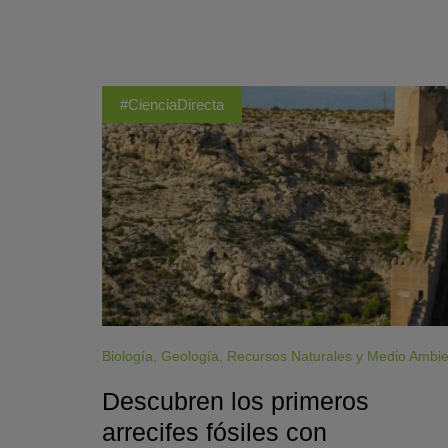
#CienciaDirecta
Biología
,
Geología
,
Recursos Naturales y Medio Ambi
Descubren los primeros
arrecifes fósiles con