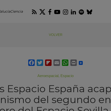
RSS
Twitter
Facebook
Youtube
Instagram
LinkedIn
Spotify
Blues
alucíaCiencia
VOLVER
Aeroespacial
,
Espacio
s Espacio España acap
nismo del segundo e
oro del Espacio Sevill