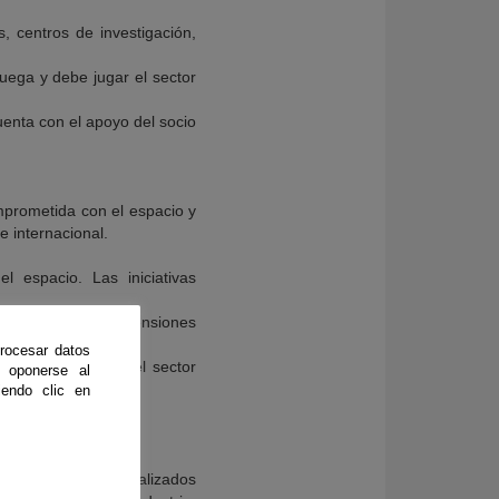
, centros de investigación,
juega y debe jugar el sector
uenta con el apoyo del socio
mprometida con el espacio y
e internacional.
l espacio. Las iniciativas
ilian distintas dimensiones
rocesar datos
o del relato sobre el sector
 oponerse al
endo clic en
ial, según datos analizados