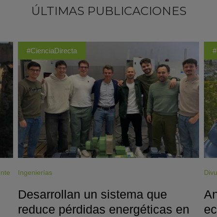
ÚLTIMAS PUBLICACIONES
#CienciaDirecta
#
ente
Ingenierías
Divu
Desarrollan un sistema que
An
reduce pérdidas energéticas en
ec