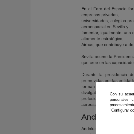
En el Foro del Espacio for
empresas privadas,
universidades, colegios pro
aeroespacial en Sevilla y
fomentar, igualmente, una c
altamente estratégico,
Airbus, que contribuye a do
Sevilla asume la Presidenc
que cree en las capacidades
Durante la presidencia de
promovidas por las entidad
forman parte del Foro cons
divulgativas, informativas,
Con su acuer
profesionales, de negocio, 
personales 
aeroespacial.
procesamien
"Configurar co
Andalucía se l
Andalucía cuenta con un to