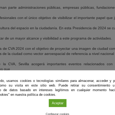
man parte administraciones públicas, empresas públicas, fundaciones
fesionales con el único objetivo de visibilizar el importante papel que 
ultura del espacio en la ciudadanía. En esta Presidencia de 2024 se c
tar de un mayor alcance y visibilidad a este programa de actividades.
ia de CVA 2024 con el objetivo de proyectar una imagen de ciudad co
 de la ciudad como vector aeroespacial de referencia a nivel nacional 
 la CVA, Sevilla acogerá importantes eventos relacionados con e
es que
isten en una extensa variedad de actividades y experiencias que conc
do, usamos cookies o tecnologías similares para almacenar, acceder y p
culturales, sociales, entre otras, para situar a Sevilla en el epicentr
como su visita en este sitio web. Puede retirar su consentimiento u
to de datos basado en intereses legítimos en cualquier momento haci
okies" en nuestra política de cookies.
anza al espacio
Aceptar
tal de 152 entidades que desarrollan su actividad en el sector espac
Configurar cookies