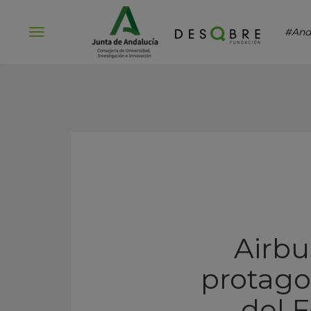
#And
Abrir
menú
Airbu
protago
del F