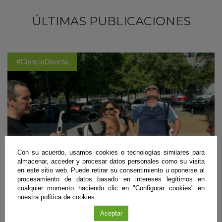
ÚLTIMAS PUBLICACIONES
#CienciaDirecta
Con su acuerdo, usamos cookies o tecnologías similares para
almacenar, acceder y procesar datos personales como su visita
en este sitio web. Puede retirar su consentimiento u oponerse al
procesamiento de datos basado en intereses legítimos en
cualquier momento haciendo clic en "Configurar cookies" en
nuestra política de cookies.
Divulgación
Aceptar