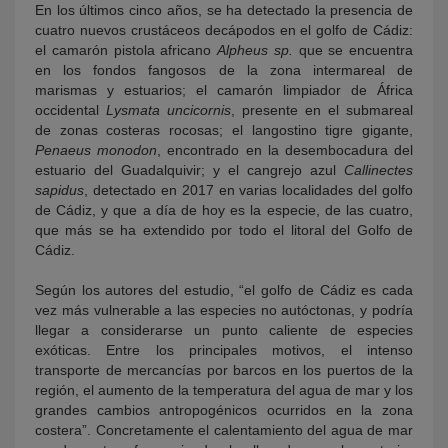
En los últimos cinco años, se ha detectado la presencia de
cuatro nuevos crustáceos decápodos en el golfo de Cádiz:
el camarón pistola africano
Alpheus sp.
que se encuentra
en los fondos fangosos de la zona intermareal de
marismas y estuarios; el camarón limpiador de África
occidental
Lysmata uncicornis
, presente en el submareal
de zonas costeras rocosas; el langostino tigre gigante,
Penaeus monodon
, encontrado en la desembocadura del
estuario del Guadalquivir; y el cangrejo azul
Callinectes
sapidus
, detectado en 2017 en varias localidades del golfo
de Cádiz, y que a día de hoy es la especie, de las cuatro,
que más se ha extendido por todo el litoral del Golfo de
Cádiz.
Según los autores del estudio, “el golfo de Cádiz es cada
vez más vulnerable a las especies no autóctonas, y podría
llegar a considerarse un punto caliente de especies
exóticas. Entre los principales motivos, el intenso
transporte de mercancías por barcos en los puertos de la
región, el aumento de la temperatura del agua de mar y los
grandes cambios antropogénicos ocurridos en la zona
costera”. Concretamente el calentamiento del agua de mar