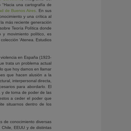
 “Hacia una cartografía de
ad de Buenos Aires
. En sus
onocimiento y una crítica al
 la más reciente generación
obre Teoría Política donde
o y movimiento político, es
 colección ‘Atenea. Estudios
y violencia en España (1923-
que trata un problema actual
 lo que hoy damos en llamar
nes que hacen alusión a la
tural, interpersonal directa,
cesarios para abordarlo. El
a y de toma de poder de las
estos a ceder el poder que
te situarnos dentro de los
eas de conocimiento diversas
, Chile, EEUU y de distintas