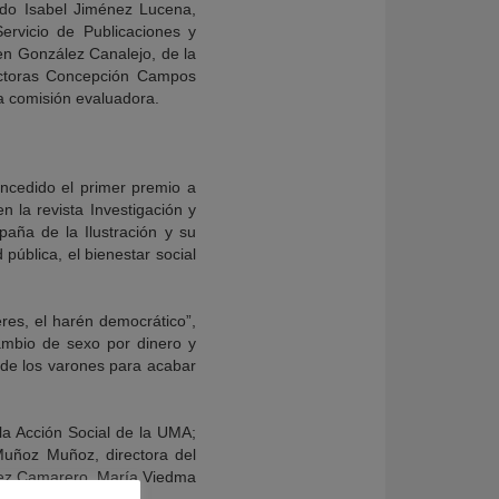
ado Isabel Jiménez Lucena,
ervicio de Publicaciones y
en González Canalejo, de la
doctoras Concepción Campos
a comisión evaluadora.
ncedido el primer premio a
n la revista Investigación y
aña de la Ilustración y su
pública, el bienestar social
eres, el harén democrático”,
ambio de sexo por dinero y
a de los varones para acabar
la Acción Social de la UMA;
 Muñoz Muñoz, directora del
mez Camarero, María Viedma