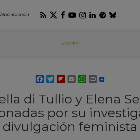
RSS
Twitter
Facebook
Youtube
Instagram
LinkedIn
Spotify
Blues
alucíaCiencia
VOLVER
lla di Tullio y Elena Se
onadas por su investig
divulgación feminista