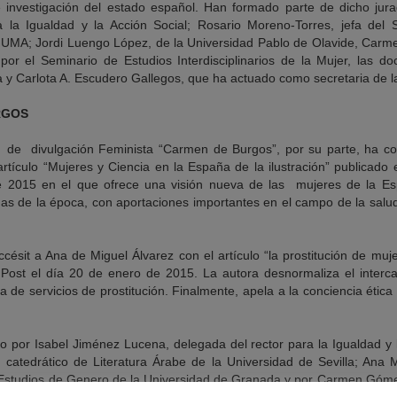
e investigación del estado español. Han formado parte de dicho jur
la Igualdad y la Acción Social; Rosario Moreno-Torres, jefa del S
la UMA; Jordi Luengo López, de la Universidad Pablo de Olavide, Carm
 por el Seminario de Estudios Interdisciplinarios de la Mujer, las 
 y Carlota A. Escudero Gallegos, que ha actuado como secretaria de l
RGOS
o de divulgación Feminista “Carmen de Burgos”, por su parte, ha co
rtículo “Mujeres y Ciencia en la España de la ilustración” publicado e
de 2015 en el que ofrece una visión nueva de las mujeres de la Esp
as de la época, con aportaciones importantes en el campo de la salud 
ésit a Ana de Miguel Álvarez con el artículo “la prostitución de muj
n Post el día 20 de enero de 2015. La autora desnormaliza el interc
 de servicios de prostitución. Finalmente, apela a la conciencia étic
o por Isabel Jiménez Lucena, delegada del rector para la Igualdad y 
 catedrático de Literatura Árabe de la Universidad de Sevilla; Ana
n y Estudios de Genero de la Universidad de Granada y por Carmen Gó