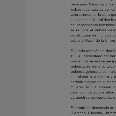
Seminario “Filosofía y Gé
luchas y conquistas por de
valoraciones de la obra gan
pensamiento liberal desde 
del pensamiento feminista
se reubica el debate desde
construcción de mundo y prá
sobre la Mujer’ de la Unive
El jurado también ha decidi
1936)”, presentado por Adr
desde una necesaria perspe
violencia de género. Expo
violencia generada contra la
que sitúan a la lectora y 
período elegido es sumamen
mujeres, lo cual supone u
ostentan. La autora abord
parámetros conceptuales e i
El jurado ha destacado la c
(Derecho, Filosofía, Histor