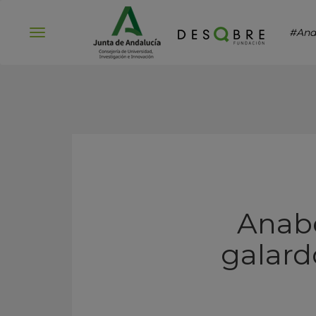
#And
Abrir
menú
Anabe
galard