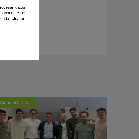
 la UMA.
rocesar datos
 oponerse al
endo clic en
CienciaDirecta