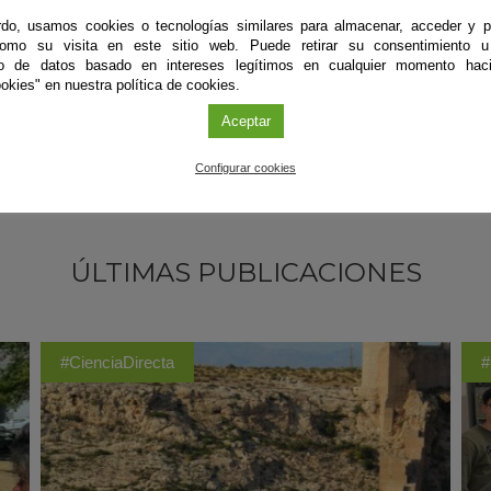
, integrantes de la Asociación de Estudios Históricos sobre la Mujer de
do, usamos cookies o tecnologías similares para almacenar, acceder y p
como su visita en este sitio web. Puede retirar su consentimiento u
to de datos basado en intereses legítimos en cualquier momento haci
okies" en nuestra política de cookies.
Aceptar
Configurar cookies
ÚLTIMAS PUBLICACIONES
#CienciaDirecta
#