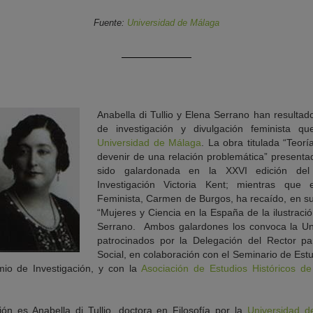
Fuente:
Universidad de Málaga
Anabella di Tullio y Elena Serrano han resulta
de investigación y divulgación feminista q
Universidad de Málaga
. La obra titulada “Teorí
devenir de una relación problemática” presentad
sido galardonada en la XXVI edición del 
Investigación Victoria Kent; mientras que 
Feminista, Carmen de Burgos, ha recaído, en su X
“Mujeres y Ciencia en la España de la ilustraci
Serrano. Ambos galardones los convoca la Un
patrocinados por la Delegación del Rector pa
Social, en colaboración con el Seminario de Estud
mio de Investigación, y con la
Asociación de Estudios Históricos de
ión es Anabella di Tullio, doctora en Filosofía por la
Universidad d