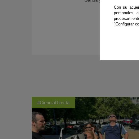
García y Eva Mª Gil Benítez
Con su acuer
personales 
procesamien
"Configurar co
#CienciaDirecta