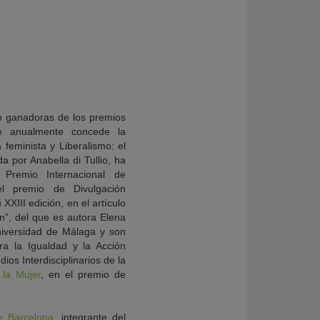
do ganadoras de los premios
ue anualmente concede la
a feminista y Liberalismo: el
a por Anabella di Tullio, ha
Premio Internacional de
el premio de Divulgación
XIII edición, en el artículo
ón”, del que es autora Elena
iversidad de Málaga y son
ra la Igualdad y la Acción
ios Interdisciplinarios de la
 la Mujer
, en el premio de
e Barcelona
, integrante del