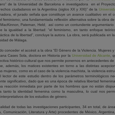
nero” de la Universidad de Barcelona e investigadora en el Proyecto
rechos ciudadanos en la Argentina (siglos XX y XXI)” de la
Universid
adora, el jurado señala que constituye un avance cualitativo en el c
el feminismo; una fundamentada reflexión alternativa sobre la obra de
: MacKinnon, Pateman, Held; así como un contundente argumentario s
 la igualdad a la libertad: “el feminismo, en tanto enfoque teóric
ctica de la libertad”, concluye la autora. La obra, será publicada en la
rsidad de Málaga.
do conceder el accésit a la obra “El Género de la Violencia. Mujeres 
iana Cases Sola, doctora en Historia por la
Universidad de Alicante
, 
ctiva histórico-cultural que nos permite ponernos en antecedentes de
ne, además, los matices existentes en torno a las distintas acepcio
s mujeres, como es el caso de la violencia machista, la violencia estruc
al lector de este estudio dentro de los parámetros terminológicos ne
te significativo, dado que es una época de relativa libertad femenin
na reacción inmediata por parte de los hombres que no están dispu
a tanto la identidad femenina como la masculina, lo cual nos permi
nterpretativos de los estudios de género.
alidad de todas las investigaciones participantes, 34 en total, de ár
ia, Comunicación, Literatura y Arte) procedentes de México, Argentina