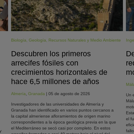
Biología
,
Geología
,
Recursos Naturales y Medio Ambiente
Inge
Descubren los primeros
De
arrecifes fósiles con
re
crecimientos horizontales de
mo
hace 6,5 millones de años
Mál
Almería
,
Granada
|
05 de agosto de 2026
Un e
Mála
Investigadores de las universidades de Almería y
moto
Granada han identificado en varios puntos cercanos a
Esta
la capital almeriense afloramientos de origen marino
el f
correspondientes a la época geológica previa en la que
efic
el Mediterráneo se secó casi por completo. En estos
y
fallo