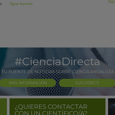
Sig
Sigue leyendo
l
#CienciaDirecta
TU FUENTE DE NOTICIAS SOBRE CIENCIA ANDALUZA
MÁS INFORMACIÓN
SUSCRÍBETE
¿QUIERES CONTACTAR
CON UN CIENTÍFICO/A?