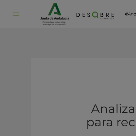
#And
Abrir
menú
Analiz
para rec