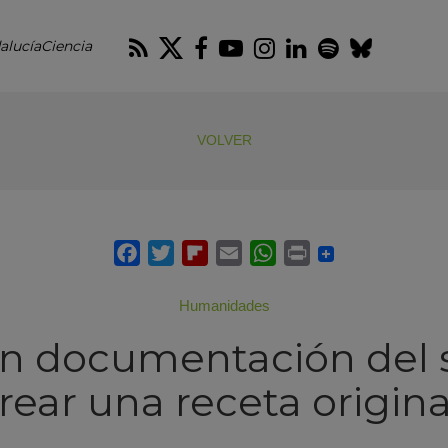
RSS
Twitter
Facebook
Youtube
Instagram
LinkedIn
Spotify
Blues
alucíaCiencia
VOLVER
Humanidades
an documentación del s
rear una receta origin