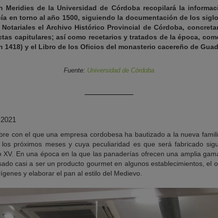
n Meridies de la Universidad de Córdoba recopilará la informaci
ía en torno al año 1500, siguiendo la documentación de los sigl
 Notariales el Archivo Histórico Provincial de Córdoba, concret
ctas capitulares; así como recetarios y tratados de la época, com
n 1418) y el Libro de los Oficios del monasterio cacereño de Guad
Fuente:
Universidad de Córdoba
 2021
ombre con el que una empresa cordobesa ha bautizado a la nueva fami
e los próximos meses y cuya peculiaridad es que será fabricado sig
lo XV. En una época en la que las panaderías ofrecen una amplia gam
sado casi a ser un producto gourmet en algunos establecimientos, el
ígenes y elaborar el pan al estilo del Medievo.