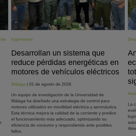
ente
Ingenierías
Divu
Desarrollan un sistema que
An
reduce pérdidas energéticas en
ec
motores de vehículos eléctricos
to
si
Málaga
|
01 de agosto de 2026
And
Un equipo de investigación de la Universidad de
Málaga ha diseñado una estrategia de control para
La c
motores utilizados en movilidad eléctrica y aeronáutica.
eval
Esta técnica mejora la calidad de la corriente y predice
logí
el funcionamiento más adecuado, optimizando su
e
astr
eficiencia de consumo y respondiendo ante posibles
Alme
fallos.