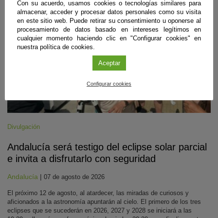
Con su acuerdo, usamos cookies o tecnologías similares para
almacenar, acceder y procesar datos personales como su visita
en este sitio web. Puede retirar su consentimiento u oponerse al
procesamiento de datos basado en intereses legítimos en
cualquier momento haciendo clic en "Configurar cookies" en
nuestra política de cookies.
Aceptar
Configurar cookies
Divulgación
Andalucía será testigo del eclipse solar parcial
e invita a disfrutarlo con seguridad
Andalucía
|
07 de agosto de 2026
El próximo 12 de agosto, al atardecer, las miradas de curiosos y
aficionados a la astronomía apuntarán al cielo. El primero de los tres
eclipses que se sucederán en 2026, 2027 y 2028 se iniciará a las