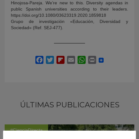
Hinojosa-Pareja. We’re new to this. Diversity agendas in
public Spanish universities according to their leaders.
https://doi.org/10.1080/03623319.2020.1859818
Grupo de investigación «Educación, Diversidad y
Sociedad» (Ref. SEJ-477).
ÚLTIMAS PUBLICACIONES
#CienciaDirecta