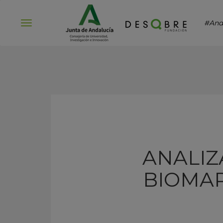
#And
Abrir
menú
ANALIZ
BIOMAR