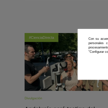
#CienciaDirecta
Con su acuer
personales 
procesamien
"Configurar co
Divulgación