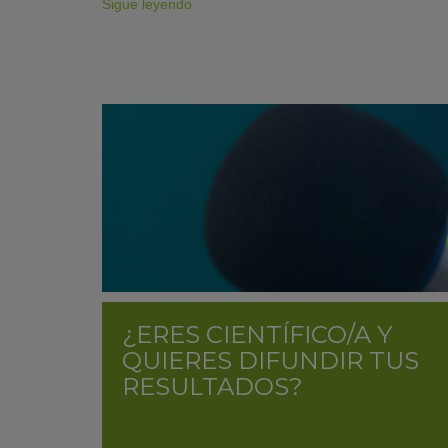
Sigue leyendo
¿ERES CIENTÍFICO/A Y
QUIERES DIFUNDIR TUS
RESULTADOS?