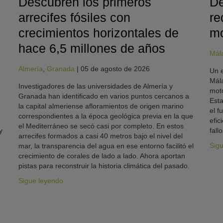
Descubren los primeros
De
arrecifes fósiles con
re
crecimientos horizontales de
mo
hace 6,5 millones de años
Mál
Almería
,
Granada
|
05 de agosto de 2026
Un e
Mála
Investigadores de las universidades de Almería y
moto
Granada han identificado en varios puntos cercanos a
Esta
la capital almeriense afloramientos de origen marino
el f
correspondientes a la época geológica previa en la que
efic
el Mediterráneo se secó casi por completo. En estos
y
fallo
arrecifes formados a casi 40 metros bajo el nivel del
Sig
mar, la transparencia del agua en ese entorno facilitó el
crecimiento de corales de lado a lado. Ahora aportan
pistas para reconstruir la historia climática del pasado.
Sigue leyendo