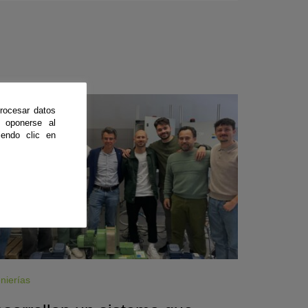
CienciaDirecta
rocesar datos
 oponerse al
endo clic en
nierías