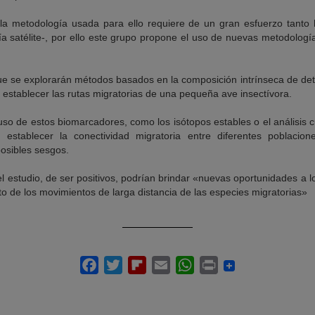
la metodología usada para ello requiere de un gran esfuerzo tan
ía satélite-, por ello este grupo propone el uso de nuevas metodologí
que se explorarán métodos basados en la composición intrínseca de de
 establecer las rutas migratorias de una pequeña ave insectívora.
so de estos biomarcadores, como los isótopos estables o el análisis 
 establecer la conectividad migratoria entre diferentes poblaci
posibles sesgos.
l estudio, de ser positivos, podrían brindar «nuevas oportunidades a l
to de los movimientos de larga distancia de las especies migratorias»