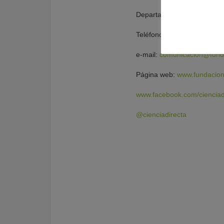
Departamento de Comunica
Teléfono: 954232349. Exte
e-mail:
comunicacion@fund
Página web:
www.fundacion
www.facebook.com/cienciad
@cienciadirecta