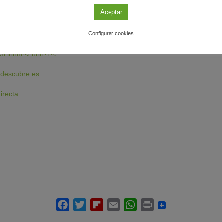
Aceptar
ción
Configurar cookies
nsión 140
aciondescubre.es
descubre.es
irecta