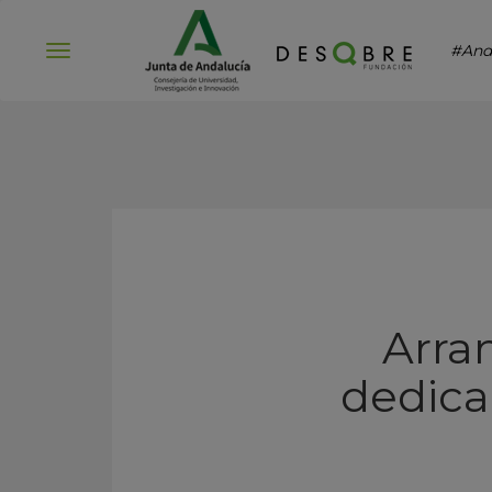
#And
Abrir
menú
Arran
dedicad