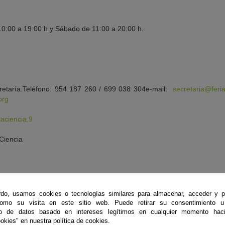
0:00 a 19:00 h y Sábado de 11:00 a 20:00 h.
retaría.Teléfono: 954 187 260 / 699 038 304e-mail:
secretaria@feria
org
aciencia.9
Ciencia
do, usamos cookies o tecnologías similares para almacenar, acceder y p
como su visita en este sitio web. Puede retirar su consentimiento u
to de datos basado en intereses legítimos en cualquier momento haci
okies" en nuestra política de cookies.