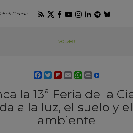
RSS
Twitter
Facebook
Youtube
Instagram
LinkedIn
Spotify
Blues
alucíaCiencia
VOLVER
ca la 13ª Feria de la Ci
a a la luz, el suelo y 
ambiente