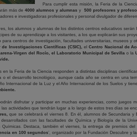
Para cumplir esta misión, la Feria de la Cien
parán más de
4000 alumnos y alumnas
y
500 profesores y profeso
adores e investigadoras profesionales y personal divulgador de diferen
es, los alumnos y alumnas de los distintos centros educativos serán l
cipes de su aprendizaje a los visitantes, a los que explicarán sus proy
para centros de investigación, facultades universitarias, museos y otra
 de Investigaciones Científicas (CSIC),
el
Centro Nacional de Ac
arena-Virgen del Rocío, el Laboratorio Municipal de Sevilla
o la
vide.
 en la Feria de la Ciencia responden a distintas disciplinas científicas
ía o el desarrollo tecnológico, aunque cada año se centra en una temá
o Internacional de la Luz y el Año Internacional de los Suelos y tie
mbiente.
 podrán disfrutar y participar en muchas experiencias, como juegos m
e las actividades que tendrán lugar a lo largo de estos tres días se en
res,
que se celebrará el viernes 8. En él, alumnos de Secundaria y B
 desarrollados con las facultades de Química y Biología de la Univ
nes Químicas. Destaca, también el viernes, la entrega de premios de
encia en 100 segundos
’, organizado por la Fundación Descubre y 