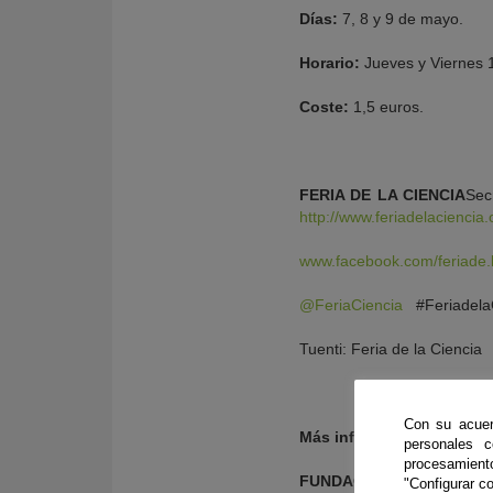
Días:
7, 8 y 9 de mayo.
Horario:
Jueves y Viernes 1
Coste:
1,5 euros.
FERIA DE LA CIENCIA
Sec
http://www.feriadelaciencia.
www.facebook.com/feriade.l
@FeriaCiencia
#Feriadela
Tuenti: Feria de la Ciencia
Con su acuer
Más información:
personales 
procesamien
FUNDACIÓN DESCUBRE
"Configurar co