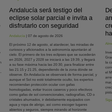
Andalucía será testigo del
De
eclipse solar parcial e invita a
ar
e
disfrutarlo con seguridad
cr
ha
Andalucía
|
07 de agosto de 2026
Alm
El próximo 12 de agosto, al atardecer, las miradas de
curiosos y aficionados a la astronomía apuntarán al
o
Inve
cielo. El primero de los tres eclipses que se sucederán
Gran
en 2026, 2027 y 2028 se iniciará a las 19:39, y llegará
n
la c
a su fase máxima hacia las 20:30, para finalizar entre
corr
las 21:15 y 21:25, dependiendo de la zona dónde se
-
el M
observe. En Andalucía se observará de forma parcial, y
arre
aunque el Sol no esté totalmente oculto, los expertos
mar,
recomiendan protección ocular con gafas
crec
homologadas, evitar trucos caseros y poco efectivos
pist
como gafas de sol convencionales, radiografías, CD o
cristales ahumados, ir debidamente equipados con
Sig
agua y ropa de abrigo, así como escoger lugares
abiertos y seguros, siempre mirando al horizonte