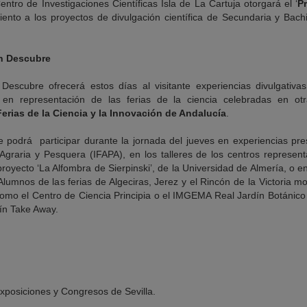
entro de Investigaciones Científicas Isla de La Cartuja otorgará el ‘
P
ento a los proyectos de divulgación científica de Secundaria y Bachi
ón Descubre
Descubre ofrecerá estos días al visitante experiencias divulgativas
 en representación de las ferias de la ciencia celebradas en ot
erias de la Ciencia y la Innovación de Andalucía
.
 podrá participar durante la jornada del jueves en experiencias pres
Agraria y Pesquera (IFAPA), en los talleres de los centros represen
royecto ‘La Alfombra de Sierpinski’, de la Universidad de Almería, o en
lumnos de las ferias de Algeciras, Jerez y el Rincón de la Victoria mos
omo el Centro de Ciencia Principia o el IMGEMA Real Jardín Botánico
ín Take Away.
xposiciones y Congresos de Sevilla.