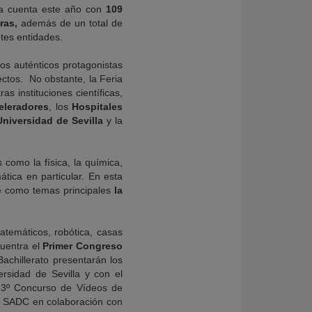
cia cuenta este año con
109
ras,
además de un total de
tes entidades.
os auténticos protagonistas
ectos. No obstante, la Feria
s instituciones científicas,
eleradores
, los
Hospitales
Universidad de Sevilla
y la
 como la física, la química,
tica en particular. En esta
ne como temas principales
la
atemáticos, robótica, casas
cuentra el
Primer Congreso
achillerato presentarán los
ersidad de Sevilla y con el
l 3º Concurso de Vídeos de
la SADC en colaboración con