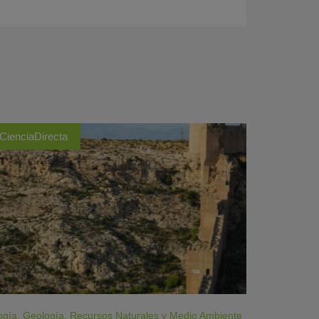
CienciaDirecta
ogía
,
Geología
,
Recursos Naturales y Medio Ambiente