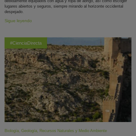
debidamente equipados con agua y ropa de abrigo, así como escoger
lugares abiertos y seguros, siempre mirando al horizonte occidental
despejado.
Sigue leyendo
#CienciaDirecta
Biología
,
Geología
,
Recursos Naturales y Medio Ambiente