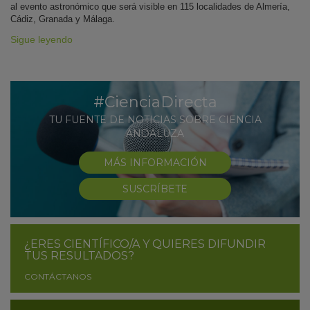
al evento astronómico que será visible en 115 localidades de Almería,
Cádiz, Granada y Málaga.
Sigue leyendo
#CienciaDirecta
TU FUENTE DE NOTICIAS SOBRE CIENCIA
ANDALUZA
MÁS INFORMACIÓN
SUSCRÍBETE
¿ERES CIENTÍFICO/A Y QUIERES DIFUNDIR
TUS RESULTADOS?
CONTÁCTANOS