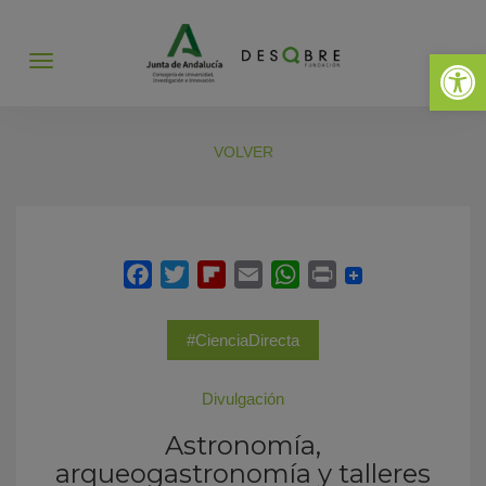
Abrir 
Abrir
menú
VOLVER
#CienciaDirecta
Divulgación
Astronomía,
arqueogastronomía y talleres