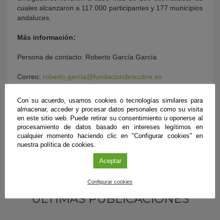
cuales alcanzaron a 117.000 participantes y 177 municipios
andaluces.
Más información:
Persona de contacto: Roberto García García
Correo:
roberto.garcia@fundaciondescubre.es
Con su acuerdo, usamos cookies o tecnologías similares para
almacenar, acceder y procesar datos personales como su visita
en este sitio web. Puede retirar su consentimiento u oponerse al
procesamiento de datos basado en intereses legítimos en
cualquier momento haciendo clic en "Configurar cookies" en
nuestra política de cookies.
Aceptar
Configurar cookies
ÚLTIMAS PUBLICACIONES