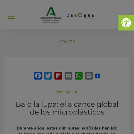
Abrir 
Abrir
menú
VOLVER
Divulgación
Bajo la lupa: el alcance global
de los microplásticos
Durante años, estas diminutas partículas han ido