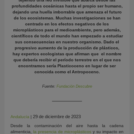
tejiendo una red invisible que abarca desde las
profundidades oceánicas hasta el propio ser humano,
dejando una huella imborrable que amenaza el futuro
de los ecosistemas. Muchas investigaciones se han
centrado en los efectos negativos de los
microplásticos para el medioambiente, pero además,
científicos de todo el mundo han empezado a estudiar
sus consecuencias en nuestro organismo. Dado el
progresivo aumento de la producción de plásticos,
hay expertos ecologistas que afirman que el nombre
que debería recibir el período terrestre en el que nos
KY
encontramos sería Plasticoceno en lugar de ser
conocida como el Antropoceno.
Fuente:
Fundación Descubre
29 de diciembre de 2023
Andalucía
|
Desde la contaminación del aire hasta la cadena
alimenticia,
la presencia de microplásticos
y su impacto en