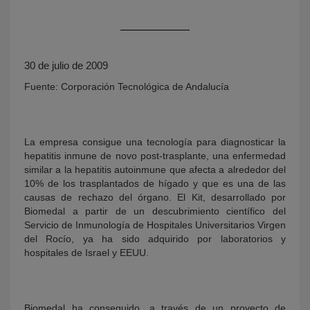
30 de julio de 2009
Fuente: Corporación Tecnológica de Andalucía
La empresa consigue una tecnología para diagnosticar la
KY
hepatitis inmune de novo post-trasplante, una enfermedad
similar a la hepatitis autoinmune que afecta a alrededor del
10% de los trasplantados de hígado y que es una de las
causas de rechazo del órgano. El Kit, desarrollado por
Biomedal a partir de un descubrimiento científico del
Servicio de Inmunología de Hospitales Universitarios Virgen
del Rocío, ya ha sido adquirido por laboratorios y
hospitales de Israel y EEUU.
Biomedal ha conseguido, a través de un proyecto de