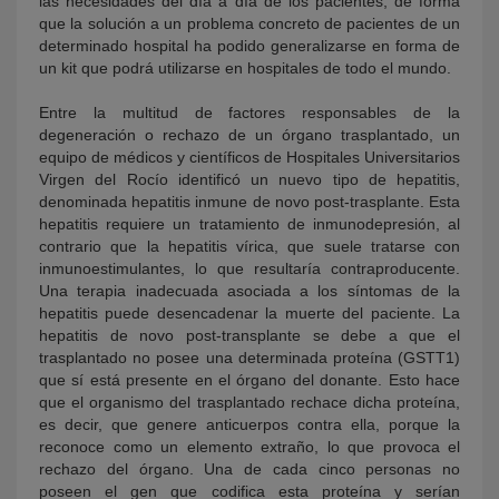
las necesidades del día a día de los pacientes, de forma
que la solución a un problema concreto de pacientes de un
determinado hospital ha podido generalizarse en forma de
un kit que podrá utilizarse en hospitales de todo el mundo.
Entre la multitud de factores responsables de la
degeneración o rechazo de un órgano trasplantado, un
equipo de médicos y científicos de Hospitales Universitarios
Virgen del Rocío identificó un nuevo tipo de hepatitis,
denominada hepatitis inmune de novo post-trasplante. Esta
hepatitis requiere un tratamiento de inmunodepresión, al
contrario que la hepatitis vírica, que suele tratarse con
inmunoestimulantes, lo que resultaría contraproducente.
Una terapia inadecuada asociada a los síntomas de la
hepatitis puede desencadenar la muerte del paciente. La
hepatitis de novo post-transplante se debe a que el
trasplantado no posee una determinada proteína (GSTT1)
que sí está presente en el órgano del donante. Esto hace
que el organismo del trasplantado rechace dicha proteína,
es decir, que genere anticuerpos contra ella, porque la
reconoce como un elemento extraño, lo que provoca el
rechazo del órgano. Una de cada cinco personas no
poseen el gen que codifica esta proteína y serían