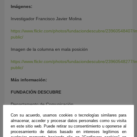
Imágenes:
Investigador Francisco Javier Molina
https://www.flickr.com/photos/fundaciondescubre/23960548407/i
public/
Imagen de la columna en mala posición
https://www.flickr.com/photos/fundaciondescubre/23960548277/i
public/
Más información:
FUNDACIÓN DESCUBRE
Departamento de Comunicación
Con su acuerdo, usamos cookies o tecnologías similares para
Teléfono: 954239422
almacenar, acceder y procesar datos personales como su visita
en este sitio web. Puede retirar su consentimiento u oponerse al
e-mail: comunicacion@fundaciondescubre.es
procesamiento de datos basado en intereses legítimos en