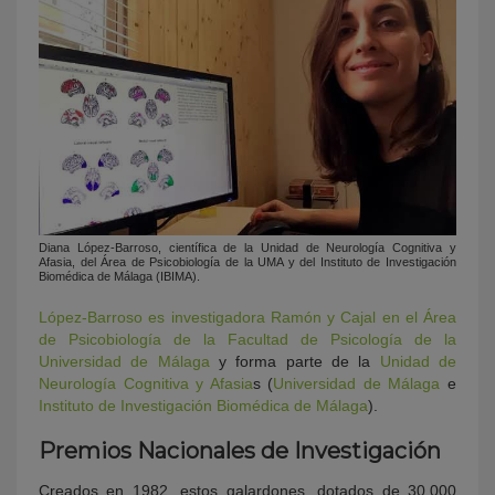
Diana López-Barroso, científica de la Unidad de Neurología Cognitiva y
Afasia, del Área de Psicobiología de la UMA y del Instituto de Investigación
Biomédica de Málaga (IBIMA).
López-Barroso es investigadora Ramón y Cajal en el Área
de Psicobiología de la Facultad de Psicología de la
Universidad de Málaga
y forma parte de la
Unidad de
Neurología Cognitiva y Afasia
s (
Universidad de Málaga
e
Instituto de Investigación Biomédica de Málaga
).
Premios Nacionales de Investigación
Creados en 1982, estos galardones, dotados de 30.000