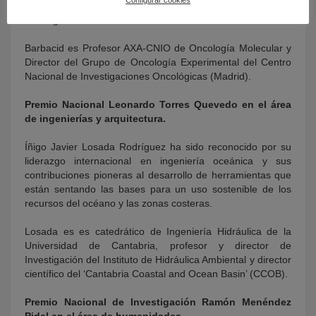
España y a la formación de una nueva generación de
investigadores.
Barbacid es Profesor AXA-CNIO de Oncología Molecular y
Director del Grupo de Oncología Experimental del Centro
Nacional de Investigaciones Oncológicas (Madrid).
Premio Nacional Leonardo Torres Quevedo en el área
de ingenierías y arquitectura.
Íñigo Javier Losada Rodríguez ha sido reconocido por su
liderazgo internacional en ingeniería oceánica y sus
contribuciones pioneras al desarrollo de herramientas que
están sentando las bases para un uso sostenible de los
recursos del océano y las zonas costeras.
Losada es es catedrático de Ingeniería Hidráulica de la
Universidad de Cantabria, profesor y director de
Investigación del Instituto de Hidráulica Ambiental y director
científico del ‘Cantabria Coastal and Ocean Basin’ (CCOB).
Premio Nacional de Investigación Ramón Menéndez
Pidal en el área de humanidades.