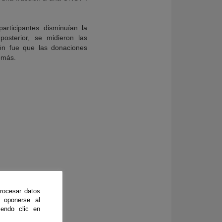
rticipantes disminuían la
osterior, se midieron las
ión fue que las donaciones
emás.
rocesar datos
 oponerse al
endo clic en