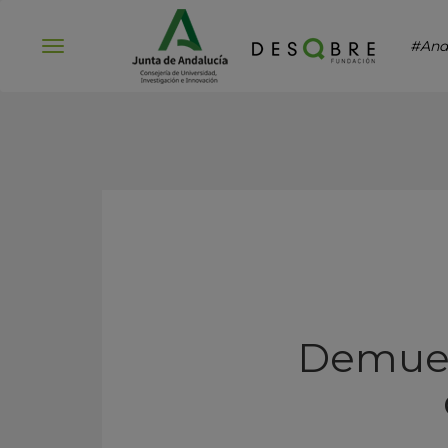
#And
Abrir
menú
Demuest