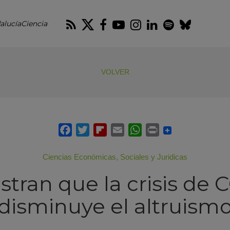
RSS
Twitter
Facebook
Youtube
Instagram
LinkedIn
Spotify
Blues
alucíaCiencia
VOLVER
Ciencias Económicas, Sociales y Juridicas
ran que la crisis de 
disminuye el altruism