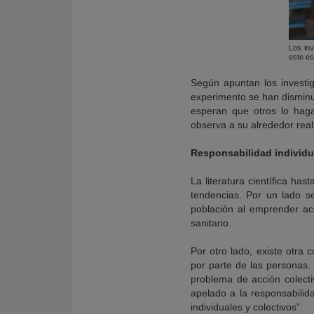
Los in
este es
Según apuntan los investi
experimento se han disminu
esperan que otros lo haga
observa a su alrededor rea
Responsabilidad individua
La literatura científica ha
tendencias. Por un lado s
población al emprender acc
sanitario.
Por otro lado, existe otra 
por parte de las personas.
problema de acción colecti
apelado a la responsabilid
individuales y colectivos”.