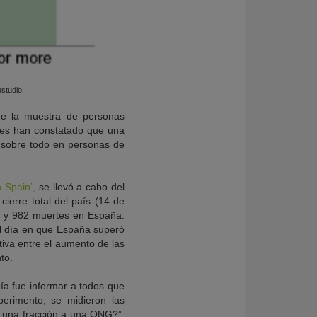
studio.
de la muestra de personas
ores han constatado que una
sobre todo en personas de
 Spain’,
se llevó a cabo del
erre total del país (14 de
o y 982 muertes en España.
el día en que España superó
tiva entre el aumento de las
to.
ía fue informar a todos que
perimento, se midieron las
r una fracción a una ONG?”.