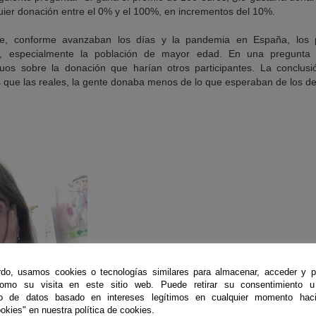
uier donación entre el 0% y el 100%, en incrementos del 10%.
ue, conforme avanzaban los días y la pandemia en España, los pa
, especialmente la población de mayor edad. En una pregunta p
iduos sobre la donación que harían otros participantes. La conclus
 que las reales, la gente donaba menos de lo que esperaban de los d
do, usamos cookies o tecnologías similares para almacenar, acceder y p
como su visita en este sitio web. Puede retirar su consentimiento u
to de datos basado en intereses legítimos en cualquier momento haci
okies" en nuestra política de cookies.