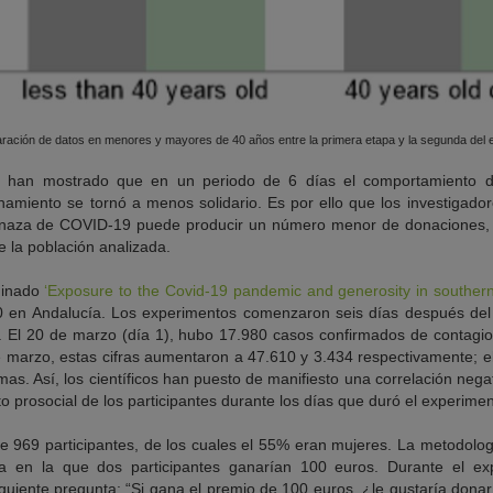
ración de datos en menores y mayores de 40 años entre la primera etapa y la segunda del e
io han mostrado que en un periodo de 6 días el comportamiento 
inamiento se tornó a menos solidario. Es por ello que los investigad
enaza de COVID-19 puede producir un número menor de donaciones, 
 la población analizada.
ominado
‘Exposure to the Covid-19 pandemic and generosity in southern
 en Andalucía. Los experimentos comenzaron seis días después del ci
s. El 20 de marzo (día 1), hubo 17.980 casos confirmados de contagi
e marzo, estas cifras aumentaron a 47.610 y 3.434 respectivamente; 
as. Así, los científicos han puesto de manifiesto una correlación nega
 prosocial de los participantes durante los días que duró el experimen
e 969 participantes, de los cuales el 55% eran mujeres. La metodolog
ría en la que dos participantes ganarían 100 euros. Durante el ex
iguiente pregunta: “Si gana el premio de 100 euros, ¿le gustaría dona