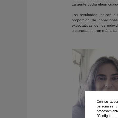
La gente podía elegir cualq
Los resultados indican q
proporción de donaciones
expectativas de los indiv
esperadas fueron más altas
Con su acuer
personales 
procesamien
"Configurar co