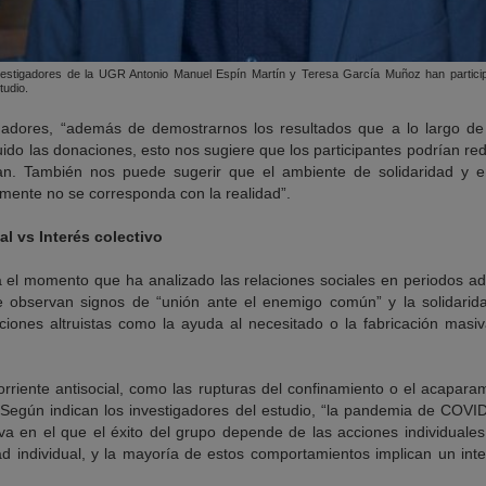
vestigadores de la UGR Antonio Manuel Espín Martín y Teresa García Muñoz han partici
tudio.
gadores, “además de demostrarnos los resultados que a lo largo de
ido las donaciones, esto nos sugiere que los participantes podrían re
n. También nos puede sugerir que el ambiente de solidaridad y e
lmente no se corresponda con la realidad”.
l vs Interés colectivo
sta el momento que ha analizado las relaciones sociales en periodos 
e observan signos de “unión ante el enemigo común” y la solidari
iones altruistas como la ayuda al necesitado o la fabricación masiv
corriente antisocial, como las rupturas del confinamiento o el acapar
 Según indican los investigadores del estudio, “la pandemia de COV
va en el que el éxito del grupo depende de las acciones individuales
ad individual, y la mayoría de estos comportamientos implican un inte