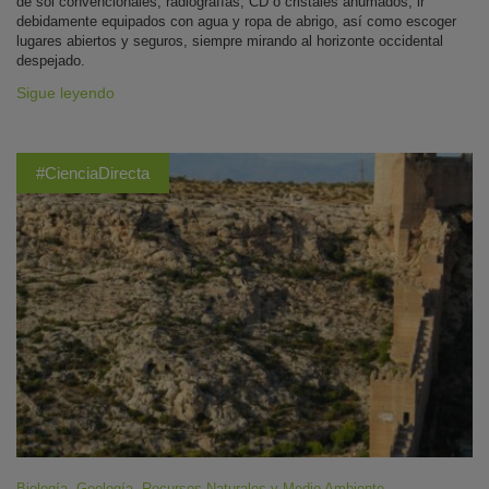
de sol convencionales, radiografías, CD o cristales ahumados, ir
debidamente equipados con agua y ropa de abrigo, así como escoger
lugares abiertos y seguros, siempre mirando al horizonte occidental
despejado.
Sigue leyendo
#CienciaDirecta
Biología
,
Geología
,
Recursos Naturales y Medio Ambiente