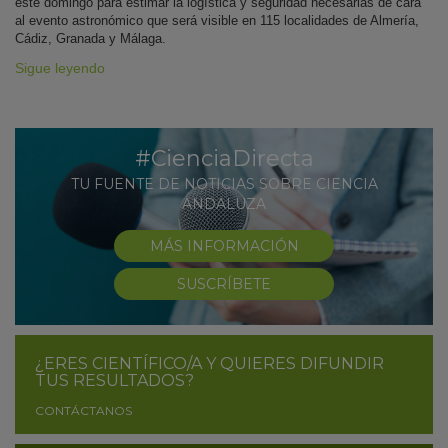
este domingo para estimar la logística y seguridad necesarias de cara
al evento astronómico que será visible en 115 localidades de Almería,
Cádiz, Granada y Málaga.
Sigue leyendo
#CienciaDirecta
TU FUENTE DE NOTICIAS SOBRE CIENCIA
ANDALUZA
MÁS INFORMACIÓN
SUSCRÍBETE
¿ERES CIENTÍFICO/A Y QUIERES DIFUNDIR
TUS RESULTADOS?
CONTÁCTANOS