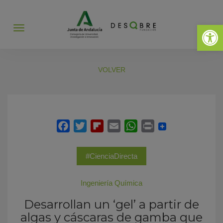
Abrir 
Abrir
menú
VOLVER
#CienciaDirecta
Ingeniería Química
Desarrollan un ‘gel’ a partir de
algas y cáscaras de gamba que