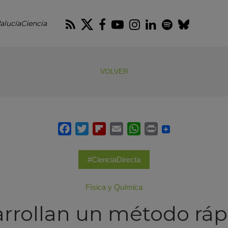
RSS
Twitter
Facebook
Youtube
Instagram
LinkedIn
Spotify
Blues
alucíaCiencia
VOLVER
#CienciaDirecta
Física y Química
rrollan un método ráp