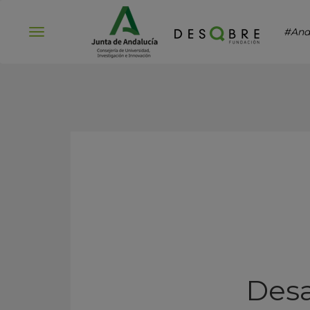
#And
Abrir
menú
Desa