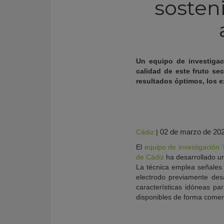
sosten
Un equipo de investigac
calidad de este fruto se
resultados óptimos, los e
02 de marzo de 20
Cádiz
|
El
equipo de investigación 
KY
de Cádiz
ha desarrollado un
La técnica emplea señales 
electrodo previamente des
características idóneas pa
disponibles de forma comerc