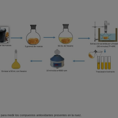
 para medir los compuestos antioxidantes presentes en la nuez.