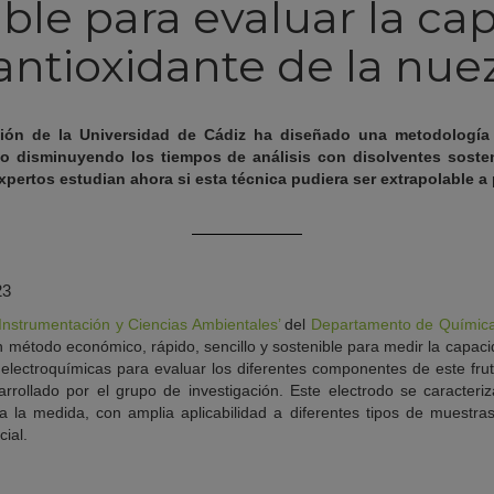
ible para evaluar la ca
antioxidante de la nue
ión de la Universidad de Cádiz ha diseñado una metodología a
co disminuyendo los tiempos de análisis con disolventes soste
xpertos estudian ahora si esta técnica pudiera ser extrapolable a
23
‘Instrumentación y Ciencias Ambientales’
del
Departamento de Química 
 método económico, rápido, sencillo y sostenible para medir la capaci
electroquímicas para evaluar los diferentes componentes de este fr
arrollado por el grupo de investigación. Este electrodo se caracter
ra la medida, con amplia aplicabilidad a diferentes tipos de muest
ial.