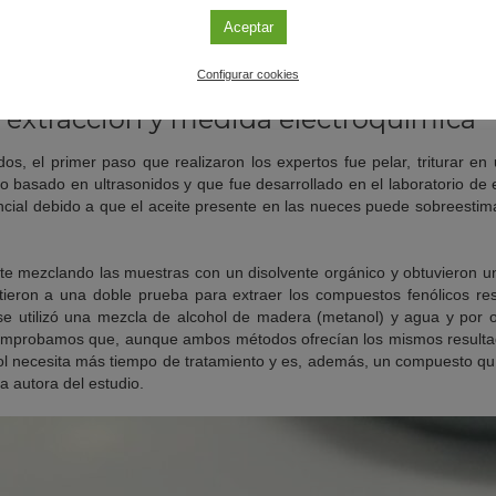
a dieta mediterránea y vegetariana y contienen componentes saludab
Aceptar
insaturados (omega 3 y omega 6), proteínas, carbohidratos, vitami
gnesio, fósforo, hierro, entre otros”, explica a la
Fundación Desc
es Bellido
, autora de este trabajo.
Configurar cookies
 extracción y medida electroquímica
os, el primer paso que realizaron los expertos fue pelar, triturar en 
 basado en ultrasonidos y que fue desarrollado en el laboratorio de 
ncial debido a que el aceite presente en las nueces puede sobreestim
eite mezclando las muestras con un disolvente orgánico y obtuvieron un
tieron a una doble prueba para extraer los compuestos fenólicos re
 se utilizó una mezcla de alcohol de madera (metanol) y agua y por 
“Comprobamos que, aunque ambos métodos ofrecían los mismos resultado
 necesita más tiempo de tratamiento y es, además, un compuesto q
a autora del estudio.