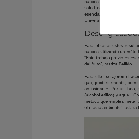
nueces. Forman parte de l
salud como ácidos grasos 
esenciales como calcio, ma
Universidad de Cádiz
Dolor
Desengrasado,
Para obtener estos resultad
nueces utilizando un método
“Este trabajo previo es ese
del fruto”, matiza Bellido.
Para ello, extrajeron el ac
que, posteriormente, some
antioxidante. Por un lado,
(alcohol etílico) y agua. 
método que emplea metanol
el medio ambiente”, aclara l