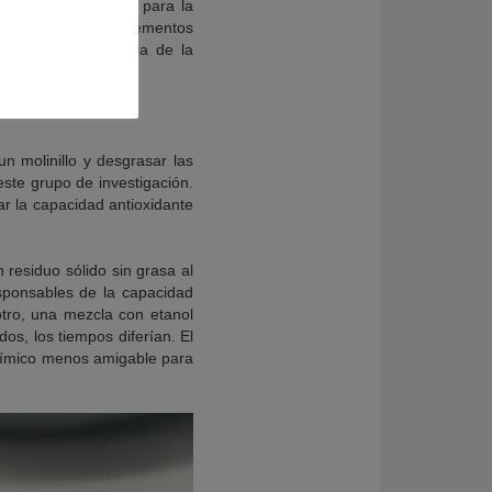
les y beneficiosos para la
na E y B, fibra, elementos
ubre
la investigadora de la
un molinillo y desgrasar las
este grupo de investigación.
ar la capacidad antioxidante
 residuo sólido sin grasa al
sponsables de la capacidad
otro, una mezcla con etanol
s, los tiempos diferían. El
uímico menos amigable para