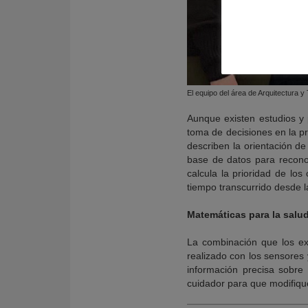
El equipo del área de Arquitectura 
Aunque existen estudios y p
toma de decisiones en la pr
describen la orientación d
base de datos para recono
calcula la prioridad de lo
tiempo transcurrido desde l
Matemáticas para la salu
La combinación que los exp
realizado con los sensores
información precisa sobre
cuidador para que modifiqu