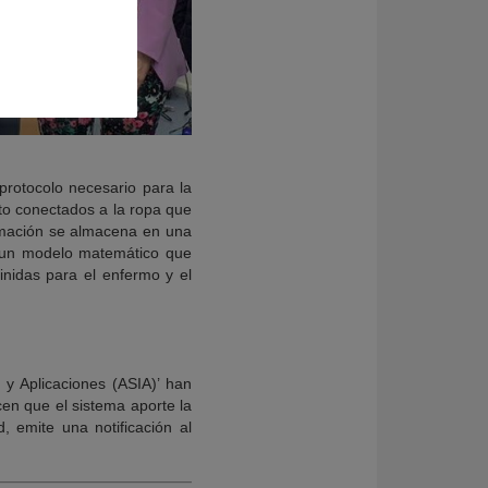
 protocolo necesario para la
nto conectados a la ropa que
ormación se almacena en una
e un modelo matemático que
inidas para el enfermo y el
 y Aplicaciones (ASIA)’ han
en que el sistema aporte la
 emite una notificación al