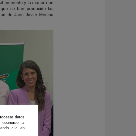
n el momento y la manera en
r que se han producido las
idad de Jaén Javier Medina
rocesar datos
 oponerse al
endo clic en