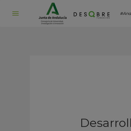
#And
Abrir
menú
Desarroll