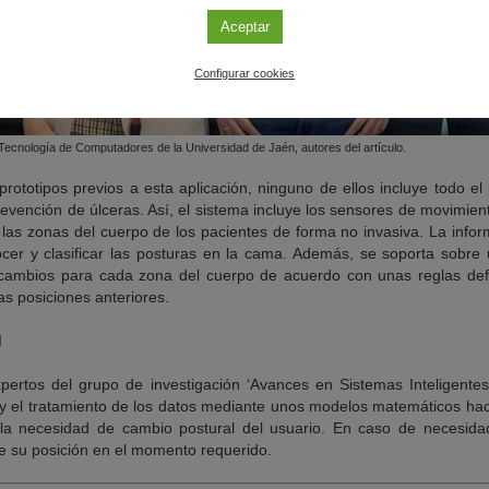
Aceptar
Configurar cookies
y Tecnología de Computadores de la Universidad de Jaén, autores del artículo.
rototipos previos a esta aplicación, ninguno de ellos incluye todo el
evención de úlceras. Así, el sistema incluye los sensores de movimie
e las zonas del cuerpo de los pacientes de forma no invasiva. La inf
cer y clasificar las posturas en la cama. Además, se soporta sobr
s cambios para cada zona del cuerpo de acuerdo con unas reglas def
as posiciones anteriores.
d
ertos del grupo de investigación ‘Avances en Sistemas Inteligentes
 y el tratamiento de los datos mediante unos modelos matemáticos hac
 la necesidad de cambio postural del usuario. En caso de necesidad,
e su posición en el momento requerido.