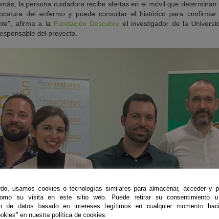
emás, la persona cuidadora recibe alertas en el móvil que determina
ostura del enfermo y puede consultar el histórico para confirma
nte”, afirma a la
Fundación Descubre
el investigador de la Univers
 responsable del proyecto.
do, usamos cookies o tecnologías similares para almacenar, acceder y p
como su visita en este sitio web. Puede retirar su consentimiento u
to de datos basado en intereses legítimos en cualquier momento haci
okies" en nuestra política de cookies.