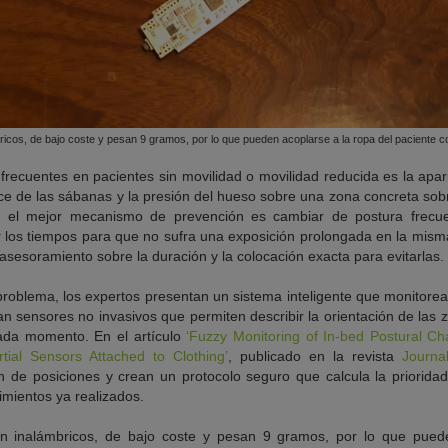
ricos, de bajo coste y pesan 9 gramos, por lo que pueden acoplarse a la ropa del paciente c
recuentes en pacientes sin movilidad o movilidad reducida es la apari
oce de las sábanas y la presión del hueso sobre una zona concreta sob
as, el mejor mecanismo de prevención es cambiar de postura frecu
r los tiempos para que no sufra una exposición prolongada en la mism
sesoramiento sobre la duración y la colocación exacta para evitarlas.
roblema, los expertos presentan un sistema inteligente que monitorea
izan sensores no invasivos que permiten describir la orientación de la
cada momento. En el artículo
‘
Fuzzy Monitoring of In-bed Postural Ch
rtial Sensors Attached to Clothing
’
, publicado en la revista
Journa
ión de posiciones y crean un protocolo seguro que calcula la priorida
imientos ya realizados.
on inalámbricos, de bajo coste y pesan 9 gramos, por lo que pued