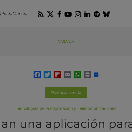
RSS
Twitter
Facebook
Youtube
Instagram
LinkedIn
Spotify
Blues
alucíaCiencia
VOLVER
#CienciaDirecta
Tecnologías de la Información y Telecomunicaciones
an una aplicación para