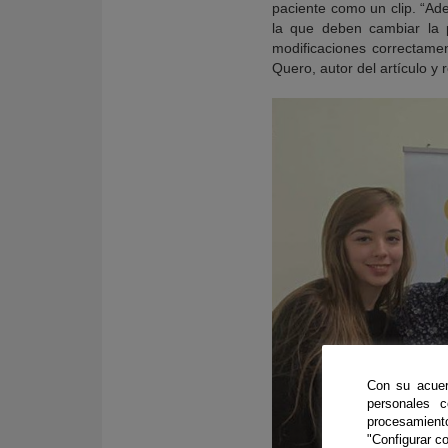
paciente como un clip. “Ad
la que deben cambiar la p
modificaciones correctame
Quero, autor del artículo y
Con su acuer
personales 
procesamien
"Configurar co