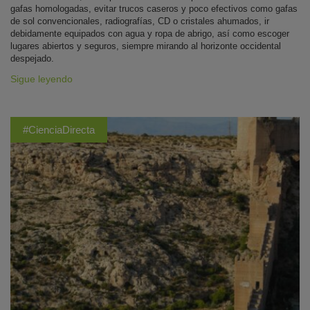
gafas homologadas, evitar trucos caseros y poco efectivos como gafas
de sol convencionales, radiografías, CD o cristales ahumados, ir
debidamente equipados con agua y ropa de abrigo, así como escoger
lugares abiertos y seguros, siempre mirando al horizonte occidental
despejado.
Sigue leyendo
#CienciaDirecta