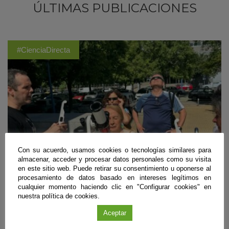
ÚLTIMAS PUBLICACIONES
#CienciaDirecta
Con su acuerdo, usamos cookies o tecnologías similares para
almacenar, acceder y procesar datos personales como su visita
en este sitio web. Puede retirar su consentimiento u oponerse al
procesamiento de datos basado en intereses legítimos en
cualquier momento haciendo clic en "Configurar cookies" en
nuestra política de cookies.
Divulgación
Aceptar
Andalucía será testigo del eclipse solar parcial