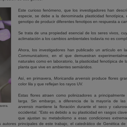
Este curioso fenómeno, que los investigadores han descr
especie, se debe a la denominada plasticidad fenotípica,
genotipo de producir diferentes fenotipos en respuesta a ca
Se trata de una propiedad esencial de los seres vivos, cu
aclimatación a los cambios ambientales todavía no es comp
Ahora, los investigadores han publicado un artículo en la
Communications
, en el que demuestran experimentalme
naturales como en laboratorio, la plasticidad fenotípica de l
planta que vive en ambientes semiáridos.
Así, en primavera,
Moricandia arvensis
produce flores gra
color lila y que reflejan los rayos UV.
Estas flores atraen como polinizadores a principalment
larga. Sin embargo, a diferencia de la mayoría de las
mavera.
arvensis
mantiene la floración durante el seco y caluro
occidental. “Esto es debido a su plasticidad en rasgos clave 
que ajustan su metabolismo a esas condiciones extremas
os autores principales de este trabajo, el catedrático de Genética de