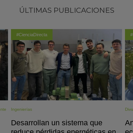
ÚLTIMAS PUBLICACIONES
#CienciaDirecta
#
ente
Ingenierías
Divu
Desarrollan un sistema que
An
reduce pérdidas energéticas en
ec