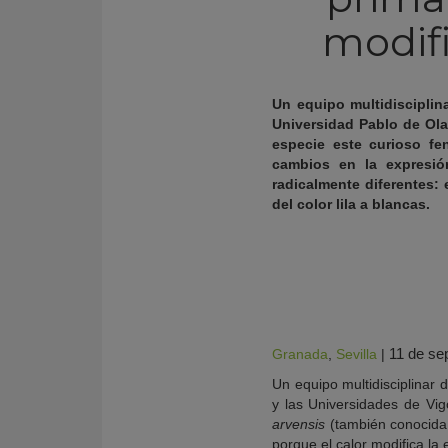
modifi
Un equipo multidisciplin
Universidad Pablo de Ola
especie este curioso f
cambios en la expresió
radicalmente diferentes
del color lila a blancas.
KY
11 de se
Granada
,
Sevilla
|
Un equipo multidisciplinar 
y las Universidades de Vi
arvensis
(también conocida 
porque el calor modifica la