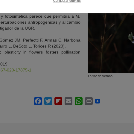
Configurar cookies
ajo, podemos afirmar que la plasticidad
va y fotosintética parece que permitirá a
M.
perturbaciones antropogénicas y al cambio
stigador de la UGR.
Gómez JM, Perfectti F, Armas C, Narbona
rro L, DeSoto L, Torices R (2020).
c plasticity in flowers fosters pollination
4019
1467-020-17875-1
La flor de verano.