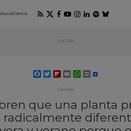
RSS
Twitter
Facebook
Youtube
Instagram
LinkedIn
Spotify
Blues
alucíaCiencia
VOLVER
Ciencias
bren que una planta p
s radicalmente diferen
era y verano porque e