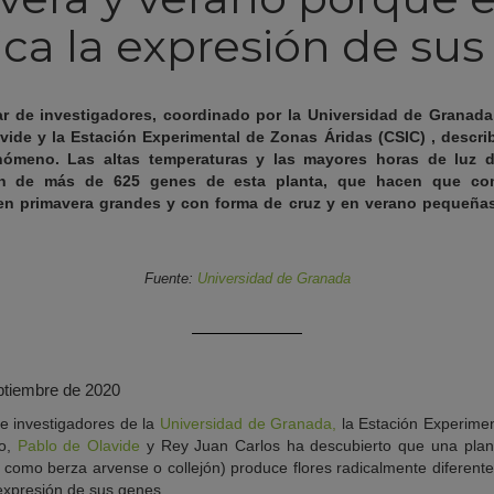
ca la expresión de su
ar de investigadores, coordinado por la Universidad de Granada 
vide y la Estación Experimental de Zonas Áridas (CSIC) , descri
enómeno. Las altas temperaturas y las mayores horas de luz 
n de más de 625 genes de esta planta, que hacen que comi
: en primavera grandes y con forma de cruz y en verano pequeña
Fuente:
Universidad de Granada
ptiembre de 2020
de investigadores de la
Universidad de Granada,
la Estación Experimen
go,
Pablo de Olavide
y Rey Juan Carlos ha descubierto que una pla
como berza arvense o collejón) produce flores radicalmente diferent
 expresión de sus genes.