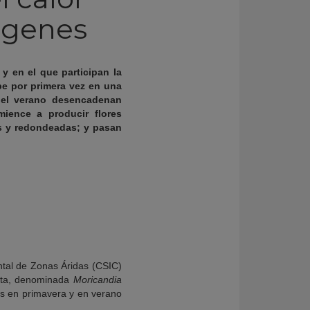
s genes
y en el que participan la
be por primera vez en una
del verano desencadenan
ence a producir flores
s y redondeadas; y pasan
tal de Zonas Áridas (CSIC)
nta, denominada
Moricandia
es en primavera y en verano