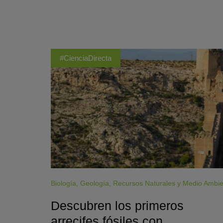
#CienciaDirecta
Biología
,
Geología
,
Recursos Naturales y Medio Ambi
Descubren los primeros
arrecifes fósiles con