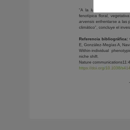
“A la luz de nuestro trab
fenotípica floral, vegetati
arvensis
enfrentarse a las 
climático”, concluye el inve
Referencia bibliográfica:
E, González-Megías A, Nava
Within-individual phenotypi
niche shift.
Nature communications11:
https://doi.org/10.1038/s4