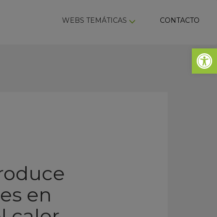
ky
WEBS TEMÁTICAS
CONTACTO
Abrir 
roduce
tes en
l calor