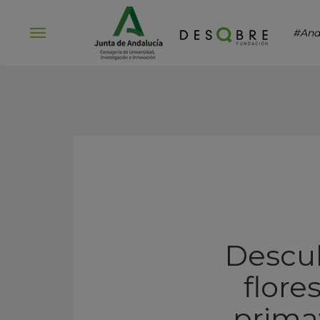
#And
Abrir
menú
Descu
flore
primav