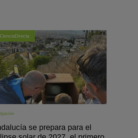
CienciaDirecta
lgación
dalucía se prepara para el
lipse solar de 2027, el primero