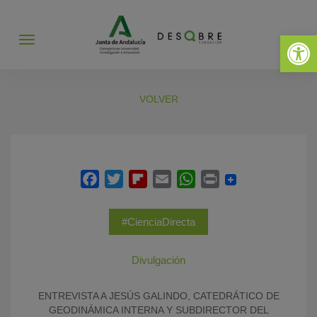
Abrir 
Abrir
menú
VOLVER
#CienciaDirecta
Divulgación
ENTREVISTA A JESÚS GALINDO, CATEDRÁTICO DE
GEODINÁMICA INTERNA Y SUBDIRECTOR DEL