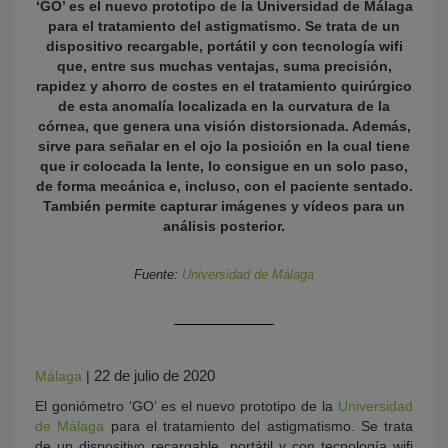
‘GO’ es el nuevo prototipo de la Universidad de Málaga
para el tratamiento del astigmatismo. Se trata de un
dispositivo recargable, portátil y con tecnología wifi
que, entre sus muchas ventajas, suma precisión,
rapidez y ahorro de costes en el tratamiento quirúrgico
de esta anomalía localizada en la curvatura de la
córnea, que genera una visión distorsionada. Además,
sirve para señalar en el ojo la posición en la cual tiene
que ir colocada la lente, lo consigue en un solo paso,
de forma mecánica e, incluso, con el paciente sentado.
También permite capturar imágenes y vídeos para un
KY
análisis posterior.
Fuente:
Universidad de Málaga
22 de julio de 2020
Málaga
|
El goniómetro ‘GO’ es el nuevo prototipo de la
Universidad
de Málaga
para el tratamiento del astigmatismo. Se trata
de un dispositivo recargable, portátil y con tecnología wifi