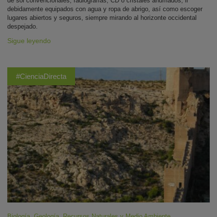
de sol convencionales, radiografías, CD o cristales ahumados, ir
debidamente equipados con agua y ropa de abrigo, así como escoger
lugares abiertos y seguros, siempre mirando al horizonte occidental
despejado.
Sigue leyendo
#CienciaDirecta
Biología
,
Geología
,
Recursos Naturales y Medio Ambiente