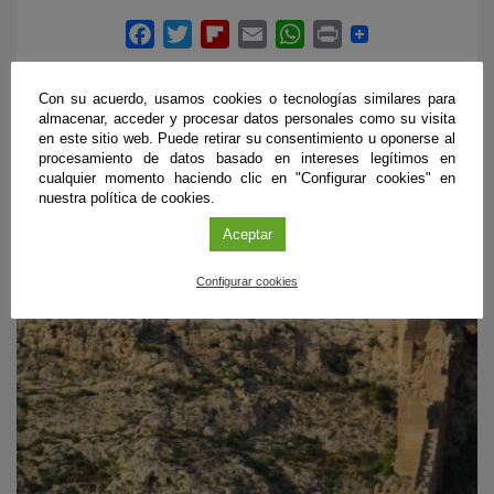
Con su acuerdo, usamos cookies o tecnologías similares para
almacenar, acceder y procesar datos personales como su visita
en este sitio web. Puede retirar su consentimiento u oponerse al
procesamiento de datos basado en intereses legítimos en
cualquier momento haciendo clic en "Configurar cookies" en
ÚLTIMAS PUBLICACIONES
nuestra política de cookies.
Aceptar
#CienciaDirecta
Configurar cookies