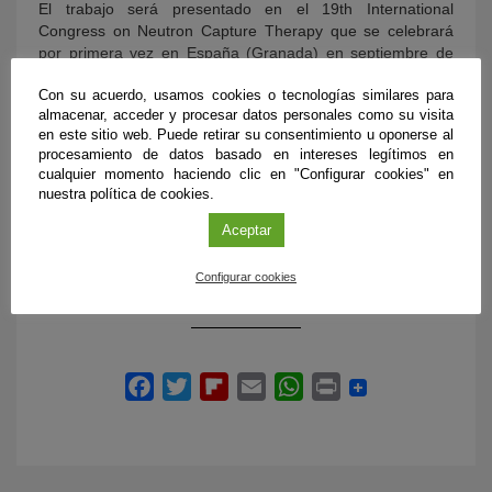
El trabajo será presentado en el 19th International
Congress on Neutron Capture Therapy que se celebrará
por primera vez en España (Granada) en septiembre de
2021 (www.icnct19.org).
Con su acuerdo, usamos cookies o tecnologías similares para
almacenar, acceder y procesar datos personales como su visita
Este dispositivo es fundamental para el proyecto NEMESIS,
en este sitio web. Puede retirar su consentimiento u oponerse al
que la cátedra desarrolla junto con la profesora M Carmen
procesamiento de datos basado en intereses legítimos en
Ruiz y su grupo del departamento de Bioquímica y Biología
cualquier momento haciendo clic en "Configurar cookies" en
Molecular III e Inmunología, y con el Hospital Universitario
nuestra política de cookies.
Virgen de las Nieves de Granada (doctores José Expósito y
José Manuel Llamas), y que tiene como objetivo la
Aceptar
construcción en Granada de una instalación para la BNCT
y la producción de radioisótopos para medicina nuclear.
Configurar cookies