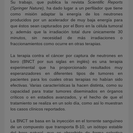
Su trabajo, que publica la revista
Scientific Reports
(Springer Nature),
ha dado lugar a un perfilador que tiene
como misión adaptar la energía de los neutrones
producidos por un acelerador de muy baja energía para
que éstos sean capturados por el Boro en la célula tumoral
y, además que la irradiación total dure únicamente 30
minutos, sin necesidad de más irradiaciones o
fraccionamientos como ocurre en otras terapias.
La terapia contra el cáncer por captura de neutrones en
boro (BNCT por sus siglas en inglés) es una terapia
experimental que ha proporcionado resultados muy
esperanzadores en diferentes tipos de tumores en
pacientes para los cuales otras terapias no habían sido
efectivas. Varias características la hacen distinta, como su
capacidad para tratar tumores diseminados en órganos
críticos o en estadios avanzados, y el hecho de que el
tratamiento se realiza en un solo día, como así lo muestran
los casos clínicos reportados.
La BNCT se basa en la inyección en el torrente sanguíneo
de un compuesto que transporta B-10, un isótopo estable
del boro natural, que es absorbido de forma selectiva